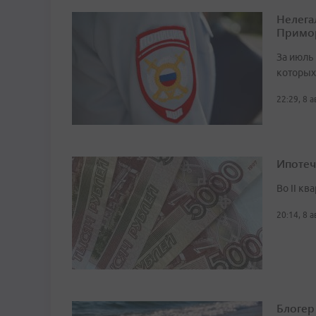
Нелега
Примо
За июль 
которых
22:29, 8 
Ипотеч
Во II кв
20:14, 8 
Блогер