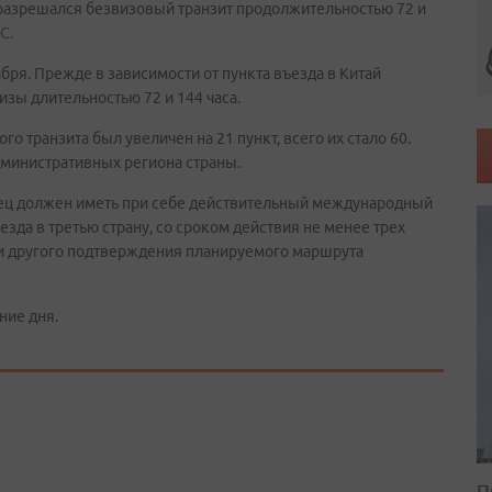
 разрешался безвизовый транзит продолжительностью 72 и
С.
абря. Прежде в зависимости от пункта въезда в Китай
изы длительностью 72 и 144 часа.
о транзита был увеличен на 21 пункт, всего их стало 60.
административных региона страны.
нец должен иметь при себе действительный международный
зда в третью страну, со сроком действия не менее трех
ли другого подтверждения планируемого маршрута
ние дня.
П