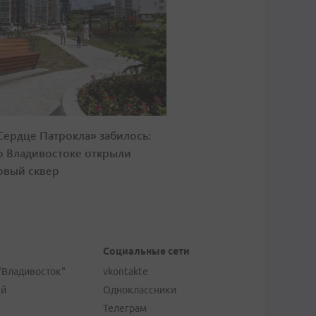
Сердце Патрокла» забилось:
о Владивостоке открыли
овый сквер
Социальные сети
"Владивосток"
vkontakte
ей
Одноклассники
Телеграм