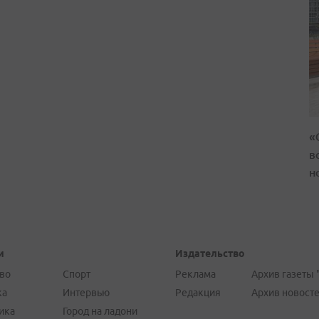
«
в
н
и
Издательство
во
Спорт
Реклама
Архив газеты 
ка
Интервью
Редакция
Архив новост
ика
Город на ладони