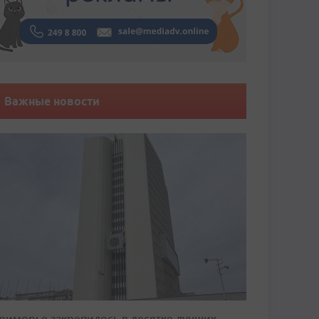
Важные новости
риморье закрепилось в десятке лучших