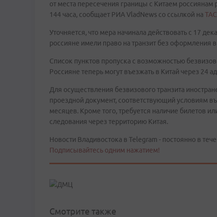
от места пересечения границы с Китаем россиянам
144 часа, сообщает РИА VladNews со ссылкой на
ТАС
Уточняется, что мера начинала действовать с 17 дек
россияне имели право на транзит без оформления в
Список пунктов пропуска с возможностью безвизовог
Россияне теперь могут въезжать в Китай через 24 
Для осуществления безвизового транзита иностра
проездной документ, соответствующий условиям въе
месяцев. Кроме того, требуется наличие билетов и
следования через территорию Китая.
Новости Владивостока в Telegram - постоянно в тече
Подписывайтесь одним нажатием!
Смотрите также