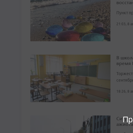
восста
Пункт п
21:03, 8 
В школ
время
Торжест
сентябр
18:26, 8 
Пр
Ситуац
ажиота