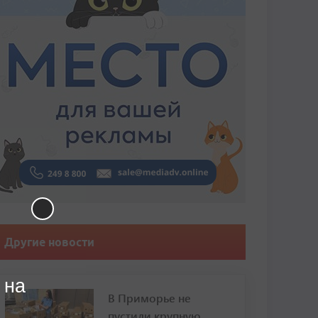
Другие новости
 на
В Приморье не
пустили крупную