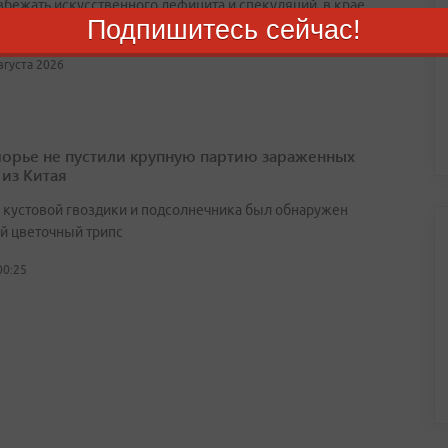
збежать искусственного дефицита и спекуляций, в крае
Подпишитесь сейчас!
ают действовать временные меры предосторожности
августа 2026
орье не пустили крупную партию зараженных
 из Китая
х кустовой гвоздики и подсолнечника был обнаружен
й цветочный трипс
00:25