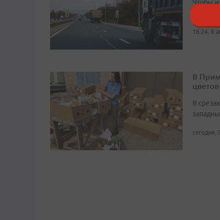
Чтобы и
продолж
16:24, 8 
В Прим
цветов
В среза
западны
сегодня, 