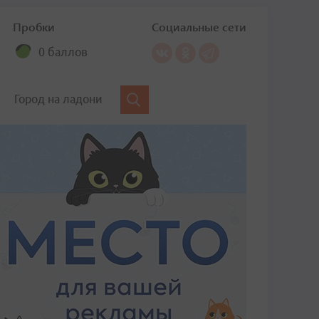
Пробки
Социальные сети
0 баллов
Город на ладони