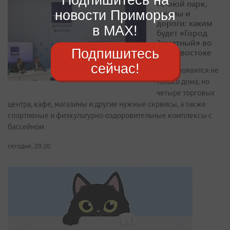
Речной парк,
новости Приморья
школы и
дороги: каким
в MAX!
будет «Город
Заметный» во
Подпишитесь
Владивостоке
сейчас!
Здесь появятся не
только дома, но
четыре торговых
центра, кафе, магазины и другие нужные сервисы, а также
спортивные и физкультурно-оздоровительные комплексы с
бассейном
сегодня, 20:20