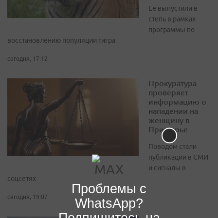
Ее выпустили в
степь в рамках
программы по
восстановлению популяции тигра
сегодня, 17:12
Прокуратура
проверяет
информацию о
нападении на
женщину в
Приморье
Поводом стали
публикации в СМИ
и сигналы в
соцсетях
Проблемы с
сегодня, 19:07
WhatsApp?
Подпишитесь на