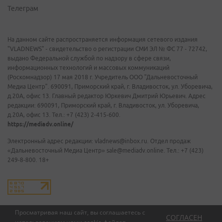
Телеграм
На данном сайте распространяется информация сетевого издания
"VLADNEWS" - свидетельство о регистрации СМИ ЭЛ № ФС 77 - 72742,
выдано Федеральной службой по надзору в сфере связи,
информационных технологий и массовых коммуникаций
(Роскомнадзор) 17 мая 2018 г. Учредитель ООО "Дальневосточный
Медиа Центр". 690091, Приморский край, г. Владивосток, ул. Уборевича,
д.20А, офис 13. Главный редактор Юркевич Дмитрий Юрьевич. Адрес
редакции: 690091, Приморский край, г. Владивосток, ул. Уборевича,
д.20А, офис 13. Тел.: +7 (423) 2-415-600.
https://mediadv.online/
Электронный адрес редакции: vladnews@inbox.ru. Отдел продаж
«Дальневосточный Медиа Центр» sale@mediadv.online. Тел.: +7 (423)
249-8-800. 18+
Просматривая наш сайт, вы соглашаетесь с
СОГЛАСЕН