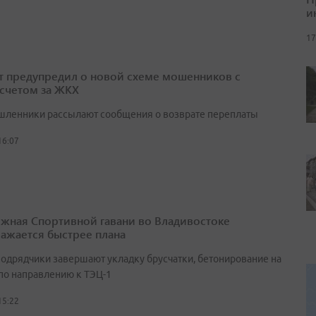
и
17
т предупредил о новой схеме мошенников с
счетом за ЖКХ
ленники рассылают сообщения о возврате переплаты
16:07
жная Спортивной гавани во Владивостоке
ажается быстрее плана
подрядчики завершают укладку брусчатки, бетонирование на
 по направлению к ТЭЦ-1
15:22