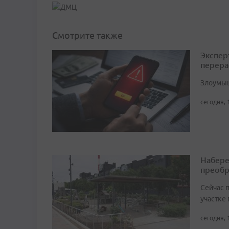
Смотрите также
Экспер
перера
Злоумыш
сегодня, 
Набере
преобр
Сейчас 
участке
сегодня, 