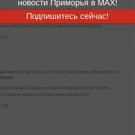
новости Приморья в MAX!
ары и ясная неделя: погода в Приморье
Подпишитесь сейчас!
ально меняется
ника начнётся постепенное повышение температур
12:34
ый вкус из детства: тест по советскому общепиту и
номам
утаются даже бабушки, которые пережили перестройку.
е, пока не начался ностальгический приступ!
12:49