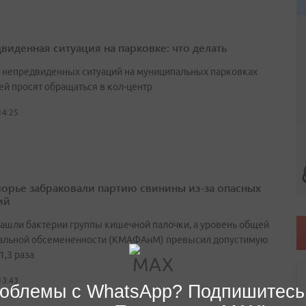
виденная ситуация на парковке: что делать
е непредвиденных ситуаций на муниципальных парковках
ей просят обращаться в кол-центр
14:25
орье забраковали партию свинины из-за опасных
ий
нашли бактерии группы кишечной палочки, а уровень общей
альной обсемененности (КМАФАнМ) превысил допустимую
1,3 раза
13:43
облемы с WhatsApp? Подпишитесь