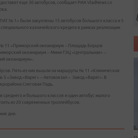
 доставят еще 30 автобусов, сообщает РИА VladNews со
ока.
ПАТ № 1» были закуплены 15 автобусов большого класса и 5
а специального казначейского кредита в рамках реализации
 № 11 «Приморский океанариум – Площадь Борцов
иморский океанариум – Мини-ТЭЦ «Центральная» –
кий океанариум».
усов. Пять из них вышли на маршруты № 11 «Клиническая
 5 «Завод «Варяг» – Автовокзал – Завод «Варяг». В
крорайона Снеговая Падь.
ов среднего и большого классов и один автобус малого
стоять из 20 современных троллейбусов.
ние дня.
П