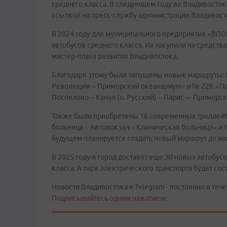
среднего класса. В следующем году во Владивосток
ссылкой на пресс-службу администрации Владивост
В 2024 году для муниципального предприятия «ВПО
автобусов среднего класса. Их закупили на средств
мастер-плана развития Владивостока.
Благодаря этому были запущены новые маршруты:
Революции – Приморский океанариум» и № 22К «Пр
Поспелово – Канал (о. Русский) – Парис –- Приморс
Также были приобретены 16 современных троллейб
больница – Автовокзал – Клиническая больница» и №
будущем планируется создать новый маршрут до ми
В 2025 году в город доставят еще 30 новых автобус
класса. А парк электрического транспорта будет со
Новости Владивостока в Telegram - постоянно в тече
Подписывайтесь одним нажатием!