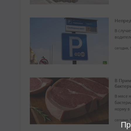
Непред
В случа
водител
сегодня, 
В Прим
бактер
В мясе 
бактери
норму в 
сегодня, 
Пр