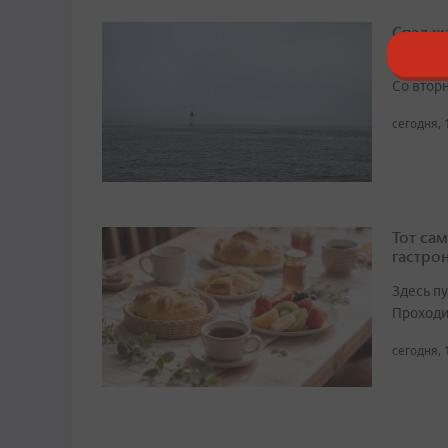
Спад ж
кардин
Со втор
сегодня, 
Тот сам
гастро
Здесь п
Проходит
сегодня, 