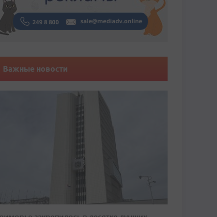
Важные новости
риморье закрепилось в десятке лучших