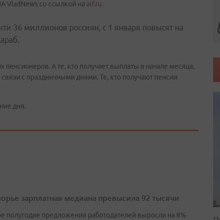
ИА VladNews со ссылкой на
aif.ru.
ти 36 миллионов россиян, с 1 января повысят на
араб.
пенсионеров. А те, кто получает выплаты в начале месяца,
 в связи с праздничными днями. Те, кто получают пенсии
ние дня.
орье зарплатная медиана превысила 92 тысячи
ое полугодие предложения работодателей выросли на 8%
П