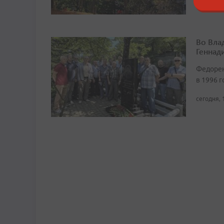
Во Вла
Геннад
Федорен
в 1996 г
сегодня, 