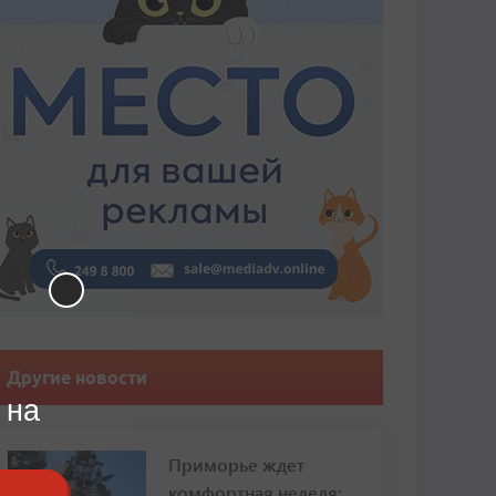
Другие новости
 на
Приморье ждет
комфортная неделя: