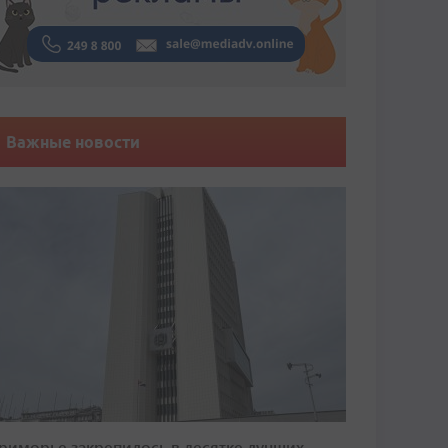
Важные новости
риморье закрепилось в десятке лучших