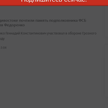
дивостоке почтили память подполковника ФСБ
ия Федоренко
ко Геннадий Константинович участвовал в обороне Грозного
оду
13:04