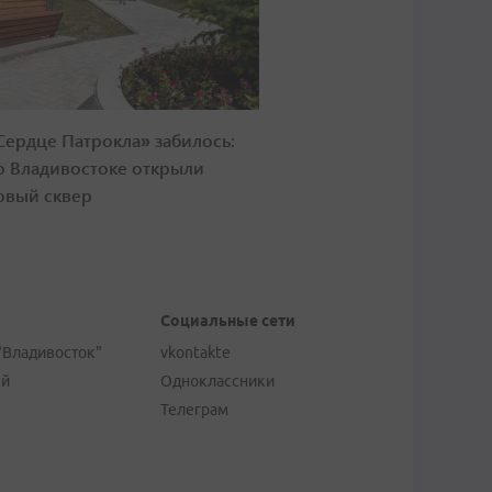
Сердце Патрокла» забилось:
о Владивостоке открыли
овый сквер
Социальные сети
"Владивосток"
vkontakte
ей
Одноклассники
Телеграм