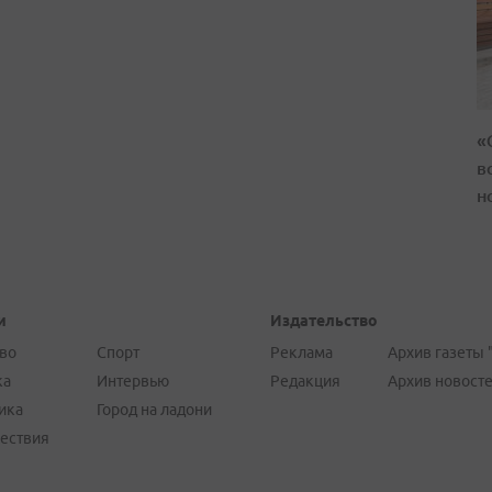
«
в
н
и
Издательство
во
Спорт
Реклама
Архив газеты 
ка
Интервью
Редакция
Архив новост
ика
Город на ладони
ествия