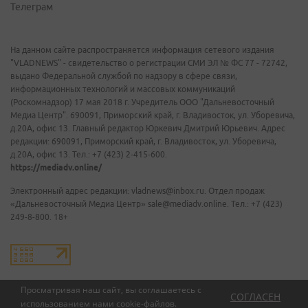
Телеграм
На данном сайте распространяется информация сетевого издания
"VLADNEWS" - свидетельство о регистрации СМИ ЭЛ № ФС 77 - 72742,
выдано Федеральной службой по надзору в сфере связи,
информационных технологий и массовых коммуникаций
(Роскомнадзор) 17 мая 2018 г. Учредитель ООО "Дальневосточный
Медиа Центр". 690091, Приморский край, г. Владивосток, ул. Уборевича,
д.20А, офис 13. Главный редактор Юркевич Дмитрий Юрьевич. Адрес
редакции: 690091, Приморский край, г. Владивосток, ул. Уборевича,
д.20А, офис 13. Тел.: +7 (423) 2-415-600.
https://mediadv.online/
Электронный адрес редакции: vladnews@inbox.ru. Отдел продаж
«Дальневосточный Медиа Центр» sale@mediadv.online. Тел.: +7 (423)
249-8-800. 18+
Просматривая наш сайт, вы соглашаетесь с
СОГЛАСЕН
использованием нами
cookie-файлов
.