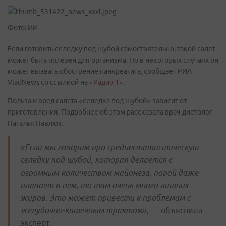
Фото: ИИ
Если готовить селедку под шубой самостоятельно, такой салат
может быть полезен для организма. Но в некоторых случаях он
может вызвать обострение панкреатита, сообщает РИА
VladNews со ссылкой на
«Радио 1»
.
Польза и вред салата «селедка под шубой» зависит от
приготовления. Подробнее об этом рассказала врач-диетолог
Наталья Павлюк.
«Если мы говорим про среднестатистическую
селедку под шубой, которая делается с
огромным количеством майонеза, порой даже
плавает в нем, то там очень много лишних
жиров. Это может привести к проблемам с
желудочно-кишечным трактом»
, — объяснила
эксперт.