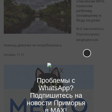
спасатели МЧС
помогли
ребенку,
попавшему в
беду на реке
Всё закончилось
благополучно:
медицинская
помощь девочке не потребовалась
сегодня, 11:51
Проблемы с
WhatsApp?
Подпишитесь на
новости Приморья
в MAX!