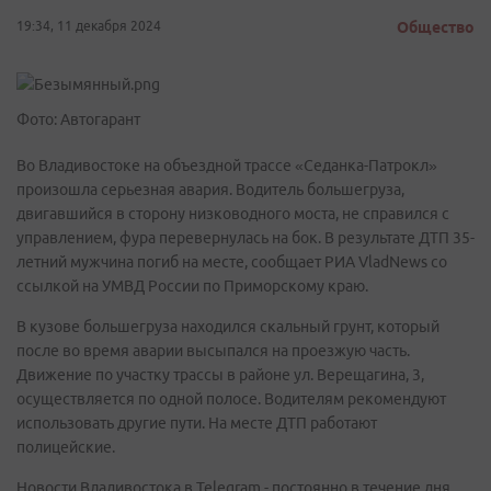
19:34, 11 декабря 2024
Общество
Фото: Автогарант
Во Владивостоке на объездной трассе «Седанка-Патрокл»
произошла серьезная авария. Водитель большегруза,
двигавшийся в сторону низководного моста, не справился с
управлением, фура перевернулась на бок. В результате ДТП 35-
летний мужчина погиб на месте, сообщает РИА VladNews со
ссылкой на УМВД России по Приморскому краю.
В кузове большегруза находился скальный грунт, который
после во время аварии высыпался на проезжую часть.
Движение по участку трассы в районе ул. Верещагина, 3,
осуществляется по одной полосе. Водителям рекомендуют
использовать другие пути. На месте ДТП работают
полицейские.
Новости Владивостока в Telegram - постоянно в течение дня.