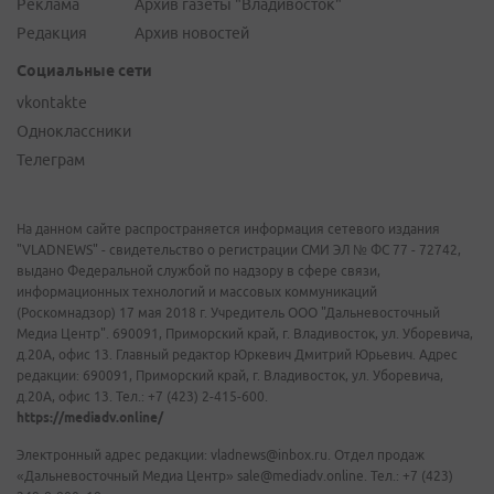
Реклама
Архив газеты "Владивосток"
Редакция
Архив новостей
Социальные сети
vkontakte
Одноклассники
Телеграм
На данном сайте распространяется информация сетевого издания
"VLADNEWS" - свидетельство о регистрации СМИ ЭЛ № ФС 77 - 72742,
выдано Федеральной службой по надзору в сфере связи,
информационных технологий и массовых коммуникаций
(Роскомнадзор) 17 мая 2018 г. Учредитель ООО "Дальневосточный
Медиа Центр". 690091, Приморский край, г. Владивосток, ул. Уборевича,
д.20А, офис 13. Главный редактор Юркевич Дмитрий Юрьевич. Адрес
редакции: 690091, Приморский край, г. Владивосток, ул. Уборевича,
д.20А, офис 13. Тел.: +7 (423) 2-415-600.
https://mediadv.online/
Электронный адрес редакции: vladnews@inbox.ru. Отдел продаж
«Дальневосточный Медиа Центр» sale@mediadv.online. Тел.: +7 (423)