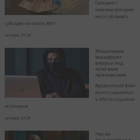
Граждане с
низкими доходами
могут оформить
субсидию на оплату ЖКУ
сегодня, 01:28
Мошенники
маскируют
вирусы под
полезные
приложения
Вредоносный файл
может скрываться
в APK из сторонних
источников
сегодня, 02:29
Число
пенсионеров в