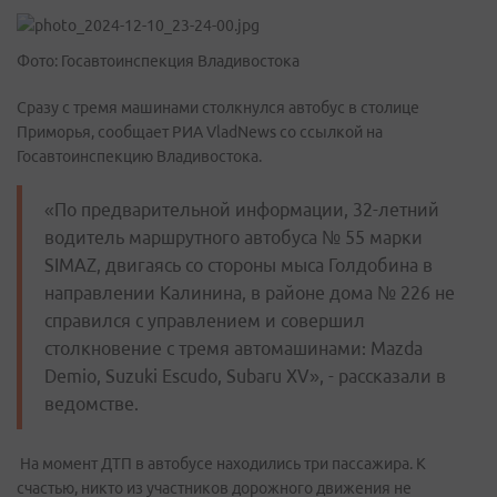
Фото: Госавтоинспекция Владивостока
Сразу с тремя машинами столкнулся автобус в столице
Приморья, сообщает РИА VladNews со ссылкой на
Госавтоинспекцию Владивостока.
«По предварительной информации, 32-летний
водитель маршрутного автобуса № 55 марки
SIMAZ, двигаясь со стороны мыса Голдобина в
направлении Калинина, в районе дома № 226 не
справился с управлением и совершил
столкновение с тремя автомашинами: Mazda
Demio, Suzuki Escudo, Subaru XV», - рассказали в
ведомстве.
На момент ДТП в автобусе находились три пассажира. К
счастью, никто из участников дорожного движения не