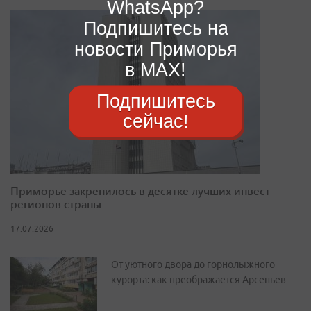
WhatsApp?
Подпишитесь на
новости Приморья
в MAX!
Подпишитесь
сейчас!
Приморье закрепилось в десятке лучших инвест-
регионов страны
17.07.2026
От уютного двора до горнолыжного
курорта: как преображается Арсеньев