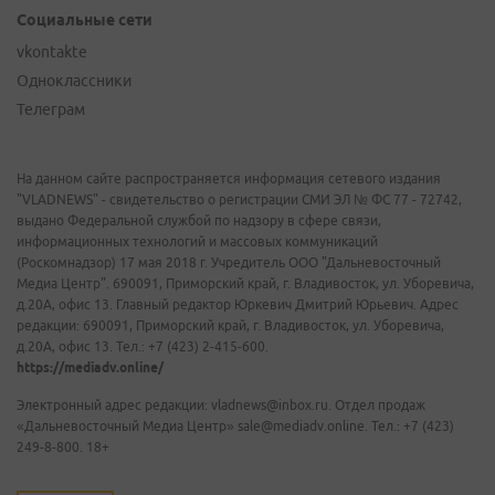
Социальные сети
vkontakte
Одноклассники
Телеграм
На данном сайте распространяется информация сетевого издания
"VLADNEWS" - свидетельство о регистрации СМИ ЭЛ № ФС 77 - 72742,
выдано Федеральной службой по надзору в сфере связи,
информационных технологий и массовых коммуникаций
(Роскомнадзор) 17 мая 2018 г. Учредитель ООО "Дальневосточный
Медиа Центр". 690091, Приморский край, г. Владивосток, ул. Уборевича,
д.20А, офис 13. Главный редактор Юркевич Дмитрий Юрьевич. Адрес
редакции: 690091, Приморский край, г. Владивосток, ул. Уборевича,
д.20А, офис 13. Тел.: +7 (423) 2-415-600.
https://mediadv.online/
Электронный адрес редакции: vladnews@inbox.ru. Отдел продаж
«Дальневосточный Медиа Центр» sale@mediadv.online. Тел.: +7 (423)
249-8-800. 18+