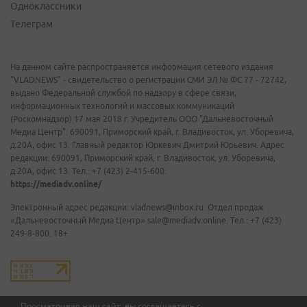
Одноклассники
Телеграм
На данном сайте распространяется информация сетевого издания
"VLADNEWS" - свидетельство о регистрации СМИ ЭЛ № ФС 77 - 72742,
выдано Федеральной службой по надзору в сфере связи,
информационных технологий и массовых коммуникаций
(Роскомнадзор) 17 мая 2018 г. Учредитель ООО "Дальневосточный
Медиа Центр". 690091, Приморский край, г. Владивосток, ул. Уборевича,
д.20А, офис 13. Главный редактор Юркевич Дмитрий Юрьевич. Адрес
редакции: 690091, Приморский край, г. Владивосток, ул. Уборевича,
д.20А, офис 13. Тел.: +7 (423) 2-415-600.
https://mediadv.online/
Электронный адрес редакции: vladnews@inbox.ru. Отдел продаж
«Дальневосточный Медиа Центр» sale@mediadv.online. Тел.: +7 (423)
249-8-800. 18+
Просматривая наш сайт, вы соглашаетесь с