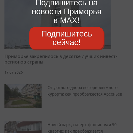
Подпишитесь на
новости Приморья
в MAX!
Подпишитесь
сейчас!
Приморье закрепилось в десятке лучших инвест-
регионов страны
17.07.2026
От уютного двора до горнолыжного
курорта: как преображается Арсеньев
Новый парк, сквер с фонтаном и 50
квартир: как преображается