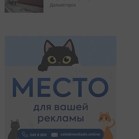
Дальнегорск