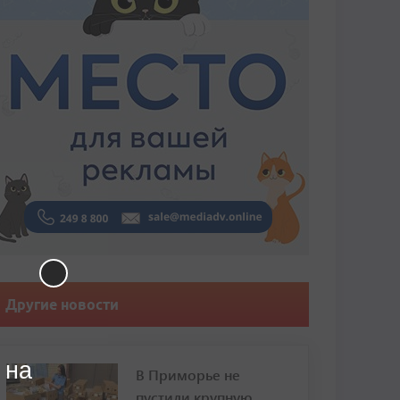
Другие новости
 на
В Приморье не
пустили крупную