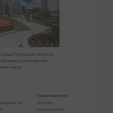
Сердце Патрокла» забилось:
о Владивостоке открыли
овый сквер
Социальные сети
"Владивосток"
vkontakte
ей
Одноклассники