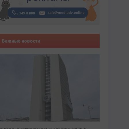
Важные новости
риморье закрепилось в десятке лучших