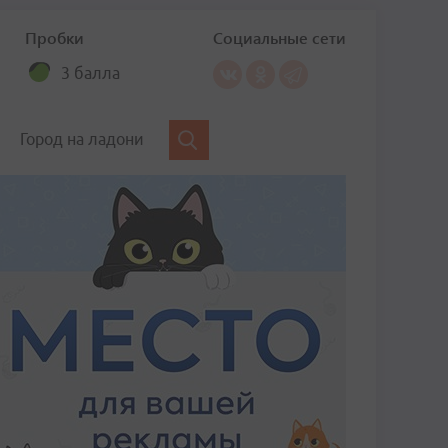
Пробки
Социальные сети
3 балла
Город на ладони