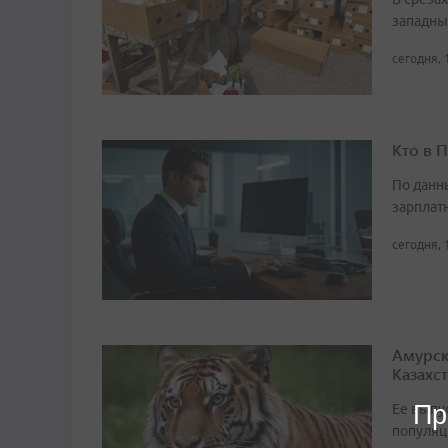
западны
сегодня, 
Кто в 
По данн
зарплат
сегодня, 
Амурск
Казахс
Пр
Ее выпу
популяц