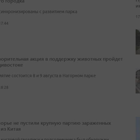
о городка
и
синхронизированы с развитием парка
17
17:44
ворительная акция в поддержку животных пройдет
дивостоке
тие состоится 8 и 9 августа в Нагорном парке
18:28
орье не пустили крупную партию зараженных
 из Китая
х кустовой гвоздики и подсолнечника был обнаружен