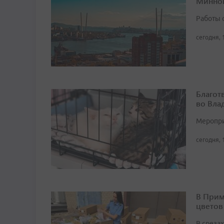
Минног
Работы 
сегодня, 
Благот
во Вла
Мероприя
сегодня, 
В Прим
цветов
В среза