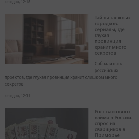
сегодня, 12:18
Тайны таежных
городков:
сериалы, где
глухая
провинция
хранит много
секретов
Собрали пять
российских
проектов, где глухая провинция хранит слишком много
секретов
сегодня, 12:31
Рост вахтового
найма в России:
спрос на
сварщиков в
Приморье