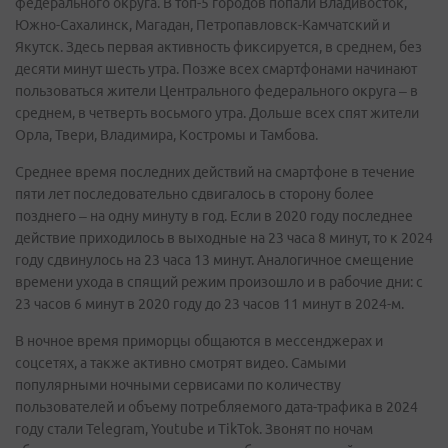
федерального округа. В топ-5 городов попали Владивосток,
Южно-Сахалинск, Магадан, Петропавловск-Камчатский и
Якутск. Здесь первая активность фиксируется, в среднем, без
десяти минут шесть утра. Позже всех смартфонами начинают
пользоваться жители Центрального федерального округа – в
среднем, в четверть восьмого утра. Дольше всех спят жители
Орла, Твери, Владимира, Костромы и Тамбова.
Среднее время последних действий на смартфоне в течение
пяти лет последовательно сдвигалось в сторону более
позднего – на одну минуту в год. Если в 2020 году последнее
действие приходилось в выходные на 23 часа 8 минут, то к 2024
году сдвинулось на 23 часа 13 минут. Аналогичное смещение
времени ухода в спящий режим произошло и в рабочие дни: с
23 часов 6 минут в 2020 году до 23 часов 11 минут в 2024-м.
В ночное время приморцы общаются в мессенджерах и
соцсетях, а также активно смотрят видео. Самыми
популярными ночными сервисами по количеству
пользователей и объему потребляемого дата-трафика в 2024
году стали Telegram, Youtube и TikTok. Звонят по ночам