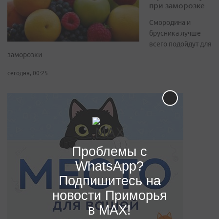
при заморозке
Смородина и
брусника лучше
всего подойдут для
заморозки
сегодня, 00:25
Проблемы с
WhatsApp?
Подпишитесь на
новости Приморья
в MAX!