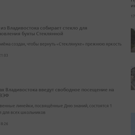
и
17
 из Владивостока собирает стекло для
новления бухты Стеклянной
риёма создан, чтобы вернуть «Стеклянухе» прежнюю яркость
21:03
ах Владивостока введут свободное посещение на
 ВЭФ
венные линейки, посвящённые Дню знаний, состоятся 1
я для всех школьников
18:26