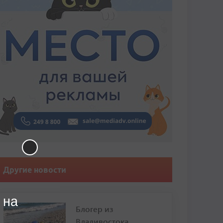
Другие новости
 на
Блогер из
Владивостока