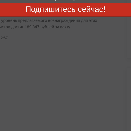
ахтового найма в России: спрос на сварщиков в
Подпишитесь сейчас!
ье вырос на 120%
 уровень предлагаемого вознаграждения для этих
стов достиг 189 847 рублей за вахту
12:37