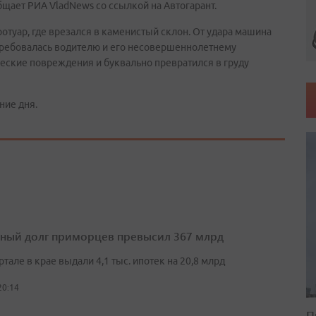
бщает РИА VladNews со ссылкой на Автогарант.
ротуар, где врезался в каменистый склон. От удара машина
ребовалась водителю и его несовершеннолетнему
еские повреждения и буквально превратился в груду
ние дня.
ный долг приморцев превысил 367 млрд
артале в крае выдали 4,1 тыс. ипотек на 20,8 млрд
20:14
П