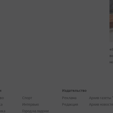
«
в
н
и
Издательство
во
Спорт
Реклама
Архив газеты 
ка
Интервью
Редакция
Архив новост
ика
Город на ладони