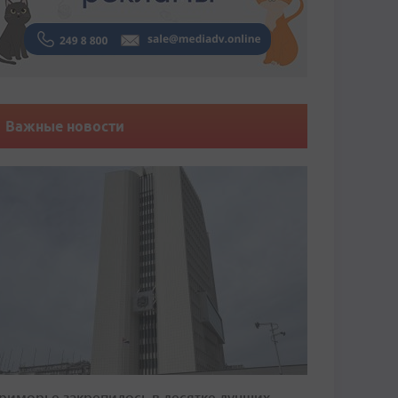
Важные новости
риморье закрепилось в десятке лучших