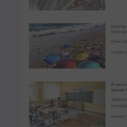
Блогер
восста
Пункт п
сегодня, 
В школ
время
Торжест
сентябр
сегодня, 