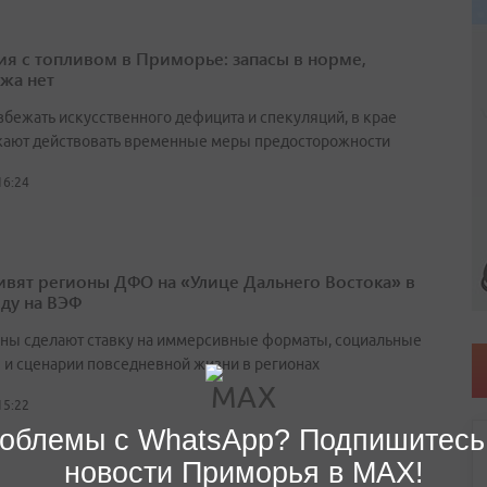
ия с топливом в Приморье: запасы в норме,
жа нет
збежать искусственного дефицита и спекуляций, в крае
ают действовать временные меры предосторожности
16:24
ивят регионы ДФО на «Улице Дальнего Востока» в
оду на ВЭФ
ны сделают ставку на иммерсивные форматы, социальные
 и сценарии повседневной жизни в регионах
15:22
облемы с WhatsApp? Подпишитесь
новости Приморья в MAX!