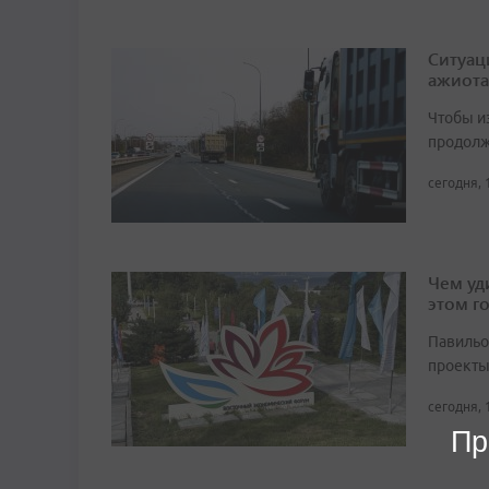
Ситуац
ажиота
Чтобы и
продолж
сегодня, 
Чем уд
этом г
Павильо
проекты
сегодня, 
Пр