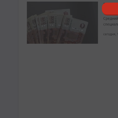
Рост в
Примор
Средний
специали
сегодня, 