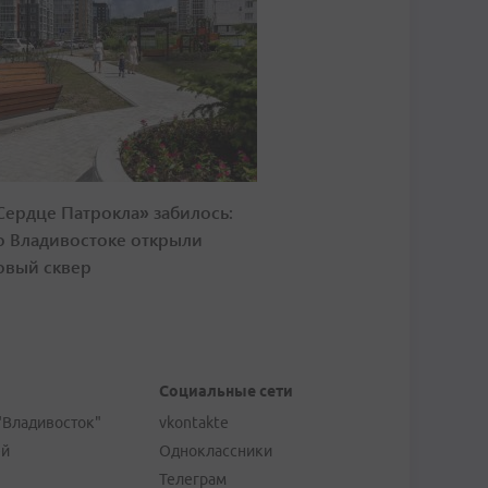
Сердце Патрокла» забилось:
о Владивостоке открыли
овый сквер
Социальные сети
"Владивосток"
vkontakte
ей
Одноклассники
Телеграм