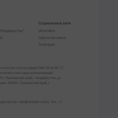
Социальные сети
"Владивосток"
vkontakte
ей
Одноклассники
Телеграм
тельство о регистрации СМИ ЭЛ № ФС 77 -
хнологий и массовых коммуникаций
1, Приморский край, г. Владивосток, ул.
ии: 690091, Приморский край, г.
иа Центр» sale@mediadv.online. Тел.: +7