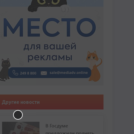
Другие новости
В Госдуме
предложили поднять