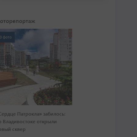
оторепортаж
0 фото
Сердце Патрокла» забилось:
о Владивостоке открыли
овый сквер