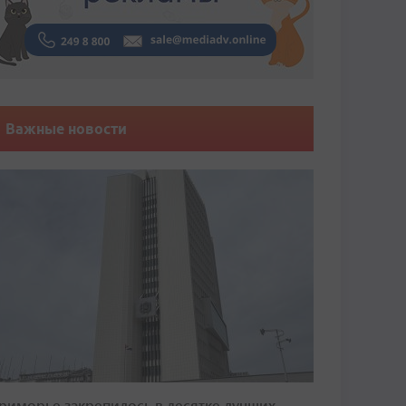
Важные новости
риморье закрепилось в десятке лучших