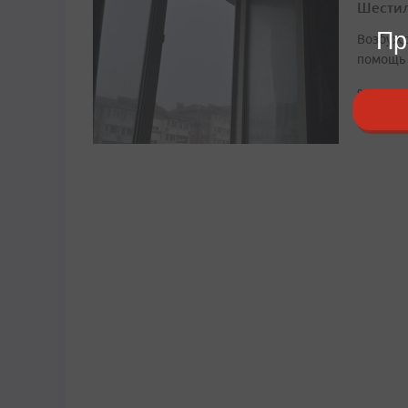
Шестил
Пр
Возбужд
помощь
9:21, 6 а