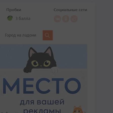
Пробки
Социальные сети
3 балла
Город на ладони