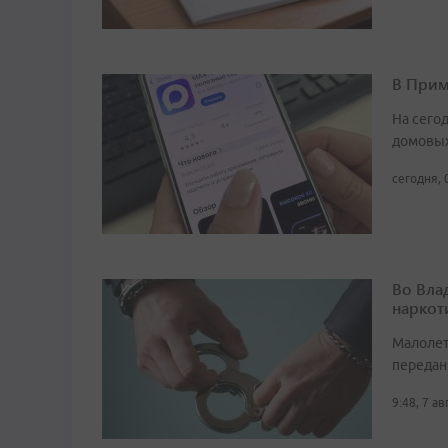
В Прим
На сего
домовых
сегодня, 
Во Вла
наркот
Малолет
передан
9:48, 7 а