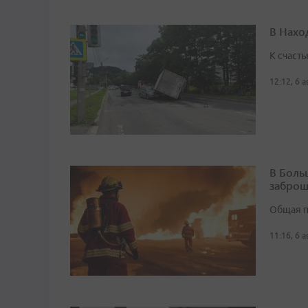
В Нахо
К счасть
12:12, 6 
В Боль
заброш
Общая п
11:16, 6 