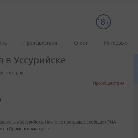
ика
Происшествия
Спорт
Интервью
 в Уссурийске
тных метров
Происшествия
вского в Уссурийске. Никто не пострадал, сообщает РИА
ии по Приморскому краю.