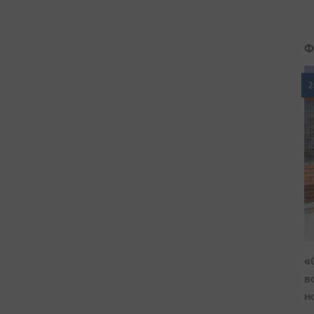
Ф
2
«
в
н