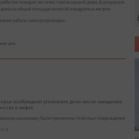
рибытия пожарах частично горела кровля дома. В результате
дома на общей площади около 80 квадратных метров.
 режим работы электропроводки.
ние дня.
орье возбуждено уголовное дело после нападения
ростка в лифте
авшему школьнику были причинены телесные повреждения
12:13
П