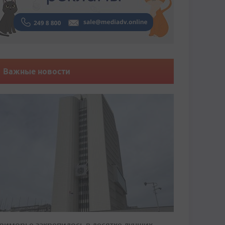
Важные новости
риморье закрепилось в десятке лучших