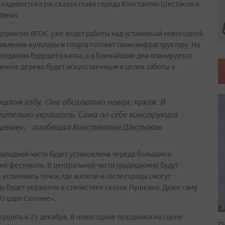
ладивостока рассказал глава города Константин Шестаков в
dNews
дприятие ВПЭС уже ведет работы над установкой новогодней
вления культуры и спорта готовят свою инфраструктуру. На
созданию будущего катка, а в ближайшие дни планируется
ничное дерево будет искусственным в целях заботы о
ошлом году. Она абсолютно новая, яркая. Я
ительно украшать. Сама по себе конструкция
ещение», - пообещал Константин Шестаков.
западной части будет установлена череда больших и
ий фестиваль. В центральной части традиционно будут
 установить точки, где жители и гости города смогут
дь будет украшена в стилистике сказок Пушкина. Даже саму
О царе Салтане».
ершить к 25 декабря. В новогодние праздники на сцене
П