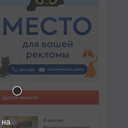
Другие новости
В школах
 на
Владивостока введут