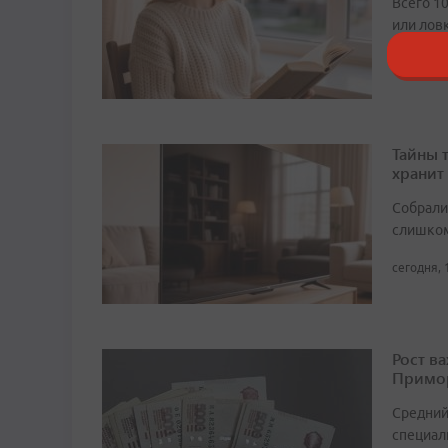
Всего 1
или лов
сегодня, 
Тайны 
хранит
Собрали 
слишком
сегодня, 
Рост в
Примор
Средний
специали