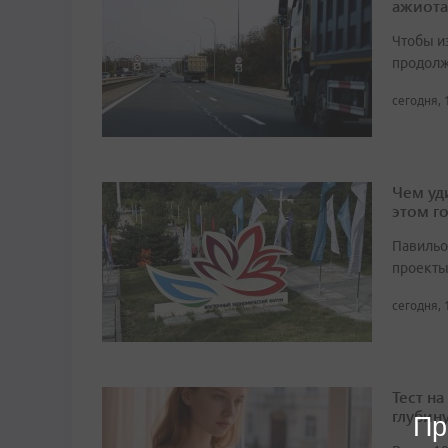
ажиота
Чтобы и
продолж
сегодня, 
Чем уд
этом г
Павильо
проекты
сегодня, 
Тест н
глубин
Пр