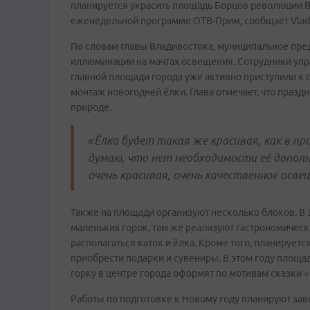
планируется украсить площадь Борцов революции В
еженедельной программе ОТВ-Прим, сообщает Vla
По словам главы Владивостока, муниципальное пре
иллюминации на мачтах освещения. Сотрудники упра
главной площади города уже активно приступили к 
монтаж новогодней ёлки. Глава отмечает, что празд
природе.
«Ёлка будет такая же красивая, как в пр
думаю, что нет необходимости её дополн
очень красивая, очень качественное осв
Также на площади организуют несколько блоков. В 
маленьких горок, там же реализуют гастрономическ
располагаться каток и ёлка. Кроме того, планируется
приобрести подарки и сувениры. В этом году площа
горку в центре города оформят по мотивам сказки «
Работы по подготовке к Новому году планируют зав