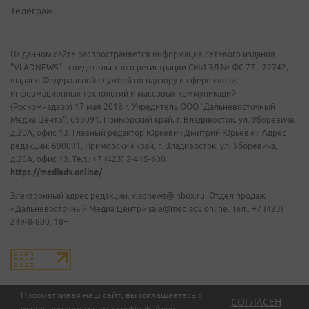
Телеграм
На данном сайте распространяется информация сетевого издания
"VLADNEWS" - свидетельство о регистрации СМИ ЭЛ № ФС 77 - 72742,
выдано Федеральной службой по надзору в сфере связи,
информационных технологий и массовых коммуникаций
(Роскомнадзор) 17 мая 2018 г. Учредитель ООО "Дальневосточный
Медиа Центр". 690091, Приморский край, г. Владивосток, ул. Уборевича,
д.20А, офис 13. Главный редактор Юркевич Дмитрий Юрьевич. Адрес
редакции: 690091, Приморский край, г. Владивосток, ул. Уборевича,
д.20А, офис 13. Тел.: +7 (423) 2-415-600.
https://mediadv.online/
Электронный адрес редакции: vladnews@inbox.ru. Отдел продаж
«Дальневосточный Медиа Центр» sale@mediadv.online. Тел.: +7 (423)
249-8-800. 18+
Просматривая наш сайт, вы соглашаетесь с
СОГЛАСЕН
использованием нами
cookie-файлов
.