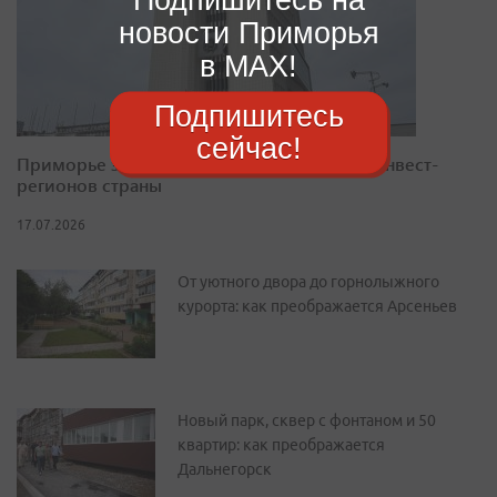
новости Приморья
в MAX!
Подпишитесь
сейчас!
Приморье закрепилось в десятке лучших инвест-
регионов страны
17.07.2026
От уютного двора до горнолыжного
курорта: как преображается Арсеньев
Новый парк, сквер с фонтаном и 50
квартир: как преображается
Дальнегорск