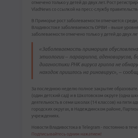
отмечено только у детей до двух лет. Рост регистрир
VladNews со ссылкой на пресс-службу правительств
В Приморье рост заболеваемости отмечается среди дет
Владивостоке заболеваемость ОРВИ – выше уровня
заболеваемости отмечено только у детей до двух лет
«Заболеваемость приморцев обусловлена 
этиологии – парагриппа, аденовирусов, б
диагностики РНК вируса гриппа не обна
находок пришлось на риновирус»
, – сооб
За последнюю неделю полное закрытие образовате
(один детский сад) и в Шкотовском округе (одна шк
деятельность в семи школах (14 классов) на пяти 
городских округах, в Надеждинском районе, Партиз
учреждениях.
Новости Владивостока в Telegram - постоянно в тече
Подписывайтесь одним нажатием!