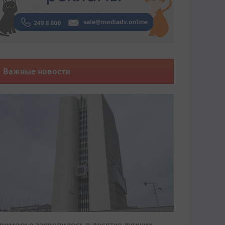
Важные новости
риморье закрепилось в десятке лучших