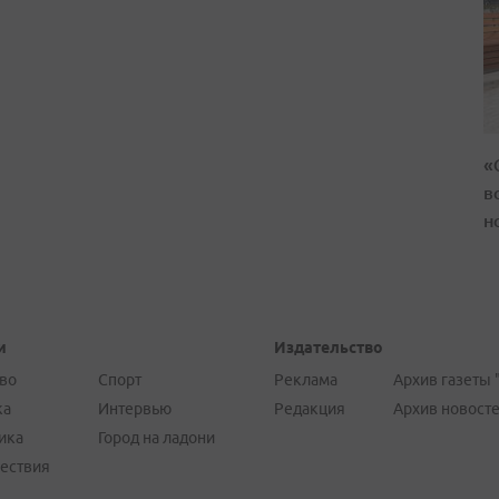
«
в
н
и
Издательство
во
Спорт
Реклама
Архив газеты 
ка
Интервью
Редакция
Архив новост
ика
Город на ладони
ествия