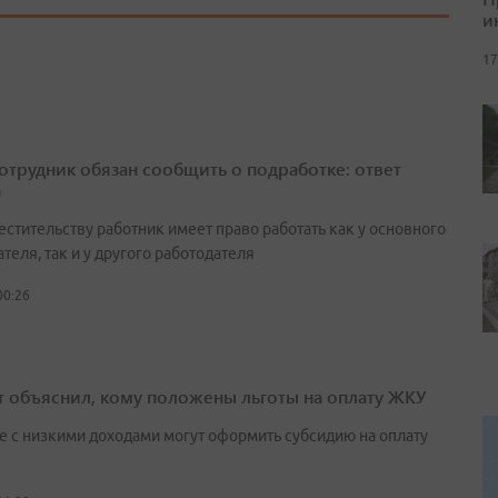
и
17
сотрудник обязан сообщить о подработке: ответ
а
естительству работник имеет право работать как у основного
теля, так и у другого работодателя
00:26
т объяснил, кому положены льготы на оплату ЖКУ
е с низкими доходами могут оформить субсидию на оплату