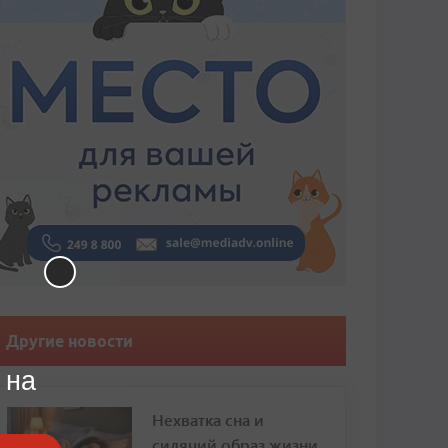
Другие новости
 на
Нехватка сна и
сидячий образ жизни