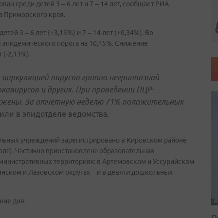
ован среди детей 3 – 6 лет и 7 – 14 лет, сообщает РИА
а Приморского края.
ей 3 – 6 лет (+3,13%) и 7 – 14 лет (+0,34%). Во
 эпидемического порога на 10,45%. Снижение
 (-2,13%).
циркуляцией вирусов гриппа негриппозной
окавирусов и других. При проведении ПЦР-
ружены. За отчетную неделю 71% положительных
щили в эпидотделе ведомства.
льных учреждений зарегистрировано в Кировском районе
ола). Частично приостановлена образовательная
административных территориях: в Артемовском и Уссурийском
анском и Лазовском округах – и в девяти дошкольных
ние дня.
П