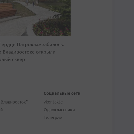
Сердце Патрокла» забилось:
о Владивостоке открыли
овый сквер
Социальные сети
"Владивосток"
vkontakte
ей
Одноклассники
Телеграм