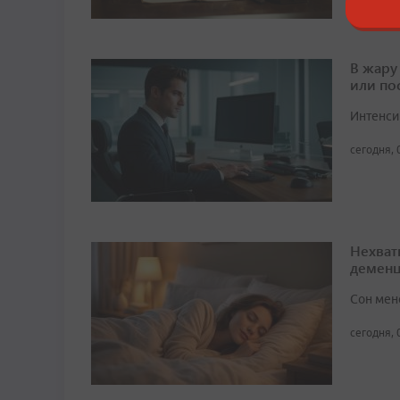
В жару
или по
Интенси
сегодня, 
Нехват
демен
Сон мен
сегодня, 