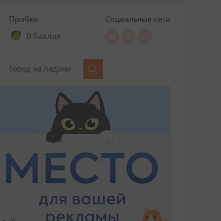
Пробки
Социальные сети
0 баллов
Город на ладони