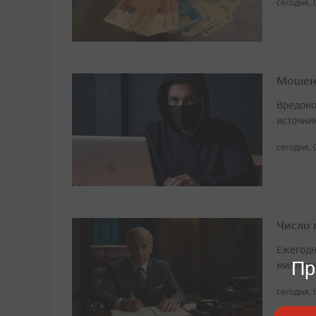
сегодня, 
Мошенн
Вредоно
источни
сегодня, 
Число 
Ежегодн
Пр
миллион
сегодня, 