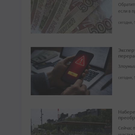
Обратит
если в 
сегодня, 
Экспер
перера
Злоумыш
сегодня, 
Набере
преобр
Сейчас 
участке