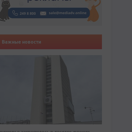
Важные новости
риморье закрепилось в десятке лучших