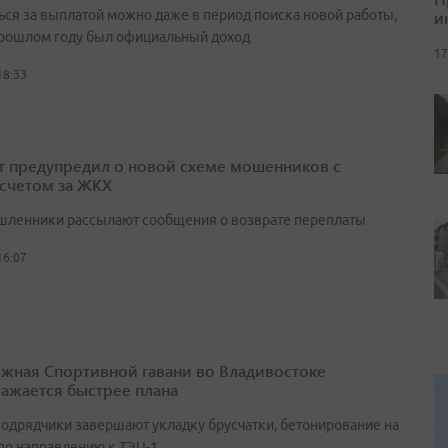
и
ься за выплатой можно даже в период поиска новой работы,
прошлом году был официальный доход
17
18:33
т предупредил о новой схеме мошенников с
счетом за ЖКХ
ленники рассылают сообщения о возврате переплаты
16:07
жная Спортивной гавани во Владивостоке
ажается быстрее плана
подрядчики завершают укладку брусчатки, бетонирование на
 по направлению к ТЭЦ-1