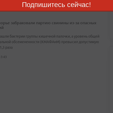
Подпишитесь сейчас!
орье забраковали партию свинины из-за опасных
ий
нашли бактерии группы кишечной палочки, а уровень общей
альной обсемененности (КМАФАнМ) превысил допустимую
1,3 раза
13:43