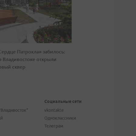
Сердце Патрокла» забилось:
о Владивостоке открыли
овый сквер
Социальные сети
"Владивосток"
vkontakte
ей
Одноклассники
Телеграм