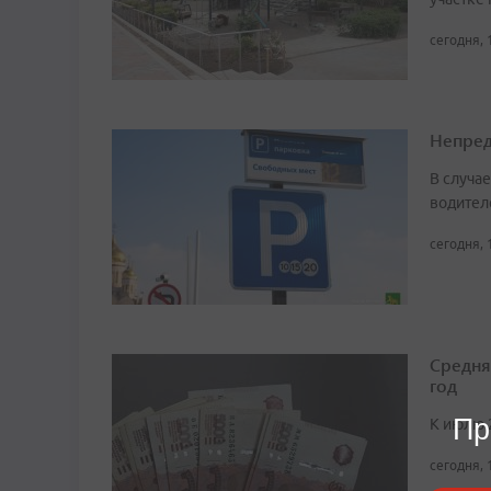
сегодня, 
Непред
В случа
водител
сегодня, 
Средня
год
Пр
К июлю 
сегодня, 