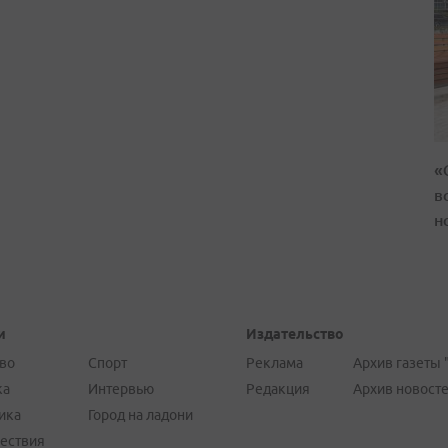
«
в
н
и
Издательство
во
Спорт
Реклама
Архив газеты 
ка
Интервью
Редакция
Архив новост
ика
Город на ладони
ествия