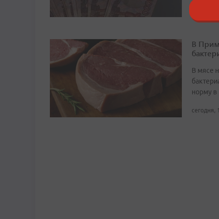
В Прим
бактер
В мясе 
бактери
норму в 
сегодня, 