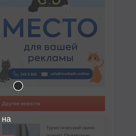
Другие новости
 на
Туристический налог
принёс Приморью