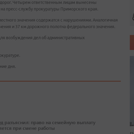
одорог. Четырем ответственным лицам вынесены
 на пресс-службу прокуратуры Приморского края.
местного значения содержатся с нарушениями. Аналогичная
ачения и 37 км дорожного полотна федерального значения.
для возбуждения дел об административных
окуратуре.
ние дня.
д разъяснил: право на семейную выплату
яется при смене работы
П