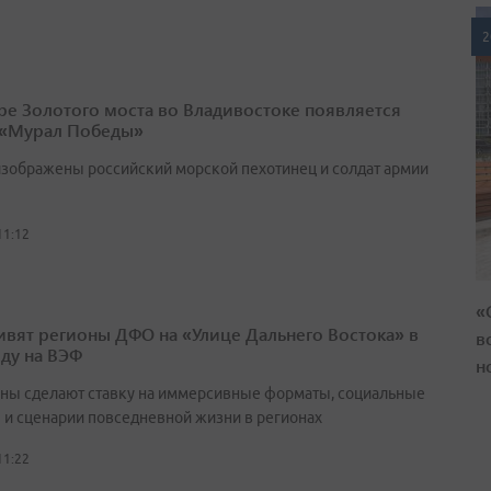
2
ре Золотого моста во Владивостоке появляется
 «Мурал Победы»
изображены российский морской пехотинец и солдат армии
11:12
«
ивят регионы ДФО на «Улице Дальнего Востока» в
в
оду на ВЭФ
н
ны сделают ставку на иммерсивные форматы, социальные
 и сценарии повседневной жизни в регионах
11:22