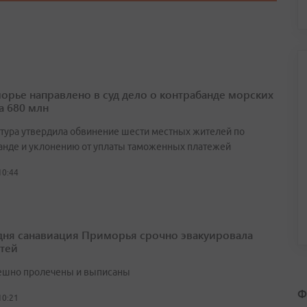
орье направлено в суд дело о контрабанде морских
а 680 млн
тура утвердила обвинение шести местных жителей по
анде и уклонению от уплаты таможенных платежей
10:44
 дня санавиация Приморья срочно эвакуировала
етей
ешно пролечены и выписаны
Ф
10:21