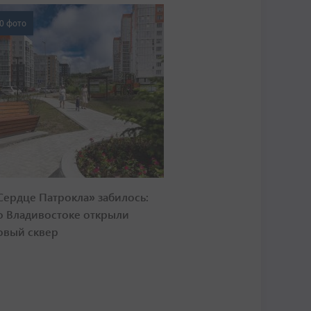
0 фото
Сердце Патрокла» забилось:
о Владивостоке открыли
овый сквер