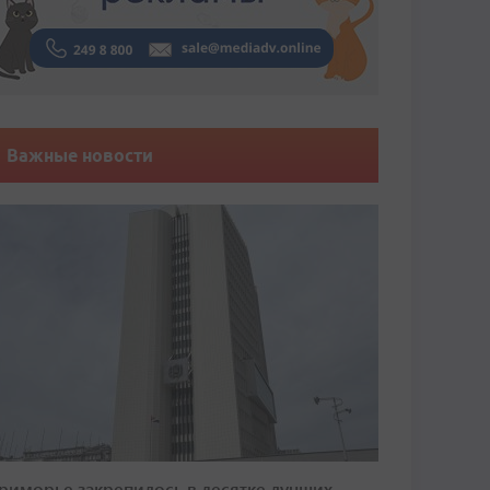
Важные новости
риморье закрепилось в десятке лучших