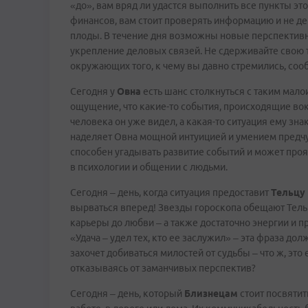
«до», вам вряд ли удастся выполнить все пункты эт
финансов, вам стоит проверять информацию и не де
плоды. В течение дня возможны новые перспективн
укрепление деловых связей. Не сдерживайте свою тя
окружающих того, к чему вы давно стремились, соо
Сегодня у
Овна
есть шанс столкнуться с таким мал
ощущение, что какие-то события, происходящие вок
человека он уже видел, а какая-то ситуация ему зн
наделяет Овна мощной интуицией и умением предчу
способен угадывать развитие событий и может прояв
в психологии и общении с людьми.
Сегодня – день, когда ситуация предоставит
Тельцу
вырваться вперед! Звезды гороскопа обещают Тельц
карьеры до любви – а также достаточно энергии и 
«Удача – удел тех, кто ее заслужил» – эта фраза дол
захочет добиваться милостей от судьбы – что ж, это
отказываясь от заманчивых перспектив?
Сегодня – день, который
Близнецам
стоит посвятит