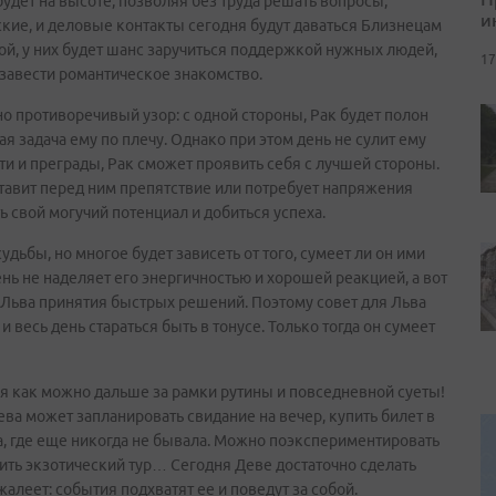
будет на высоте, позволяя без труда решать вопросы,
и
ские, и деловые контакты сегодня будут даваться Близнецам
ой, у них будет шанс заручиться поддержкой нужных людей,
17
 завести романтическое знакомство.
о противоречивый узор: с одной стороны, Рак будет полон
я задача ему по плечу. Однако при этом день не сулит ему
ти и преграды, Рак сможет проявить себя с лучшей стороны.
оставит перед ним препятствие или потребует напряжения
ь свой могучий потенциал и добиться успеха.
дьбы, но многое будет зависеть от того, сумеет ли он ими
день не наделяет его энергичностью и хорошей реакцией, а вот
т Льва принятия быстрых решений. Поэтому совет для Льва
и весь день стараться быть в тонусе. Только тогда он сумеет
я как можно дальше за рамки рутины и повседневной суеты!
ва может запланировать свидание на вечер, купить билет в
да, где еще никогда не бывала. Можно поэкспериментировать
пить экзотический тур… Сегодня Деве достаточно сделать
алеет: события подхватят ее и поведут за собой.