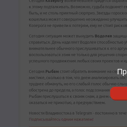
Сегодня
Козерогу
волей-неволей придется обратить
к этому подталкивать. Возможно, судьба подкинет
быть, и не столь приятный сюрприз. Звезды гороско
кошелька может совершенно неожиданно улучшиться 
Козерога не привели к потерям, ему не стоит риско
Сегодня ситуация может вынудить
Водолея
защищат
справиться. День наделяет Водолея способностью у
внимательнее обычного прислушиваться к его аргу
воспользоваться этим не только для решения спорн
успешного продвижения любых своих проектов и и
Пр
Сегодня
Рыбам
стоит обратить внимание на свои сны
мистике, сколько в том, что днем анализировать об
труднее обмануть, но его слабый голос обычно слыш
обострена до предела, а голос подсознания – слыш
Рыбам прислушаться к своим снам, а днем обращать
оказаться не прихотью, а предчувствием.
Новости Владивостока в Telegram - постоянно в тече
Подписывайтесь одним нажатием!