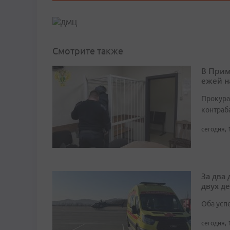
Смотрите также
В Прим
ежей н
Прокура
контраб
сегодня, 
За два
двух д
Оба усп
сегодня, 