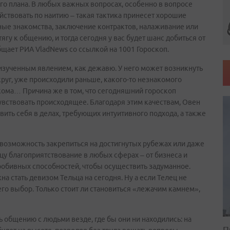
ого плана. В любых важных вопросах, особенно в вопросе
йствовать по наитию – такая тактика принесет хорошие
ые знакомства, заключение контрактов, налаживание или
гу к общению, и тогда сегодня у вас будет шанс добиться от
бщает РИА VladNews со ссылкой на 1001 Гороскоп.
оизученным явлением, как дежавю. У него может возникнуть
руг, уже происходили раньше, какого-то незнакомого
акома… Причина же в том, что сегодняшний гороскоп
вствовать происходящее. Благодаря этим качествам, Овен
ить себя в делах, требующих интуитивного подхода, а также
возможность закрепиться на достигнутых рубежах или даже
у благоприятствование в любых сферах – от бизнеса и
пробивных способностей, чтобы осуществить задуманное.
жна стать девизом Тельца на сегодня. Ну а если Телец не
 его выбор. Только стоит ли становиться «лежачим камнем»,
ь общению с людьми везде, где бы они ни находились: на
П