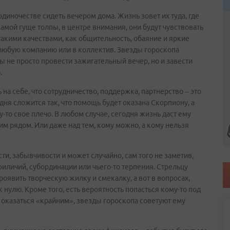
в одиночестве сидеть вечером дома. Жизнь зовет их туда, где
самой гуще толпы, в центре внимания, они будут чувствовать
такими качествами, как общительность, обаяние и яркие
в любую компанию или в коллектив. Звезды гороскопа
ы не просто провести зажигательный вечер, но и завести
.
на себе, что сотрудничество, поддержка, партнерство – это
дня сложится так, что помощь будет оказана Скорпиону, а
-то свое плечо. В любом случае, сегодня жизнь даст ему
ним рядом. Или даже над тем, кому можно, а кому нельзя
ти, забывчивости и может случайно, сам того не заметив,
иличий, субординации или чьего-то терпения. Стрельцу
роявить творческую жилку и смекалку, а вот в вопросах,
 нулю. Кроме того, есть вероятность попасться кому-то под
ет оказаться «крайним», звезды гороскопа советуют ему