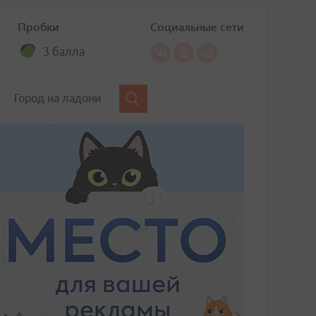
Пробки
Социальные сети
3 балла
Город на ладони