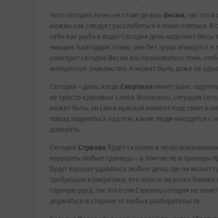
Чего сегодня точно не стоит делать
Весам
, так это 
можно как следует расслабиться и повеселиться. В 
себя как рыба в воде! Сегодня день наделяет Весы 
эмоции. Благодаря этому, они без труда впишутся 
советуют сегодня Весам воспользоваться этим, чтоб
интересное знакомство. А может быть, даже не одно
Сегодня – день, когда
Скорпион
имеет шанс ощутить 
не просто красивые слова. Возможно, ситуация сего
может быть, он сам в нужный момент подставит кому
повод задуматься над тем, какие люди находятся с 
доверять.
Сегодня
Стрелец
будет склонен к неорганизованнос
нарушить любые границы – в том числе и границы пр
будут хорошо удаваться любые дела, где он может п
требующих конкретики, его шансы на успех близки к
горячую руку, так что если Стрелец сегодня не хоч
держаться в стороне от любых разбирательств.