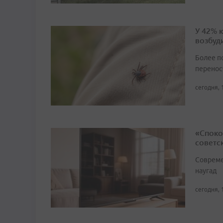
У 42% 
возбуд
Более п
перенос
сегодня, 
«Споко
советс
Совреме
наугад
сегодня, 