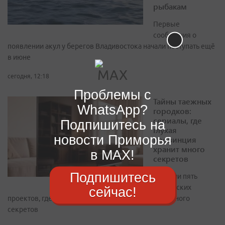
рыбакам
Первые
сообщения о
появлении акул у берегов Владивостока начали поступать ещё
в июне
сегодня, 12:18
Проблемы с
Тайны таежных
WhatsApp?
городков:
сериалы, где
Подпишитесь на
глухая
новости Приморья
провинция
хранит много
в MAX!
секретов
Подпишитесь
Собрали пять
российских
сейчас!
проектов, где глухая провинция хранит слишком много
секретов