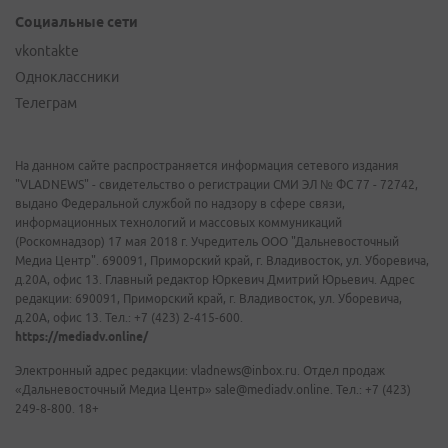
Социальные сети
vkontakte
Одноклассники
Телеграм
На данном сайте распространяется информация сетевого издания
"VLADNEWS" - свидетельство о регистрации СМИ ЭЛ № ФС 77 - 72742,
выдано Федеральной службой по надзору в сфере связи,
информационных технологий и массовых коммуникаций
(Роскомнадзор) 17 мая 2018 г. Учредитель ООО "Дальневосточный
Медиа Центр". 690091, Приморский край, г. Владивосток, ул. Уборевича,
д.20А, офис 13. Главный редактор Юркевич Дмитрий Юрьевич. Адрес
редакции: 690091, Приморский край, г. Владивосток, ул. Уборевича,
д.20А, офис 13. Тел.: +7 (423) 2-415-600.
https://mediadv.online/
Электронный адрес редакции: vladnews@inbox.ru. Отдел продаж
«Дальневосточный Медиа Центр» sale@mediadv.online. Тел.: +7 (423)
249-8-800. 18+