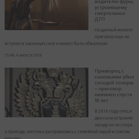
водителю фуры,
устроившему
смертельное
ДТП
На данный момент
приговор еще не
вступил в законную силу и может быть обжалован
15:48, 4 августа 2026
Приморец с
сыновьями убил
соседей топорм
– приговор
назначен спустя
10 лет
В 2016 году отец и
два сына устроили
засаду из‑за спора
о проезде, жестоко расправились с семейной парой и сожгли
машину