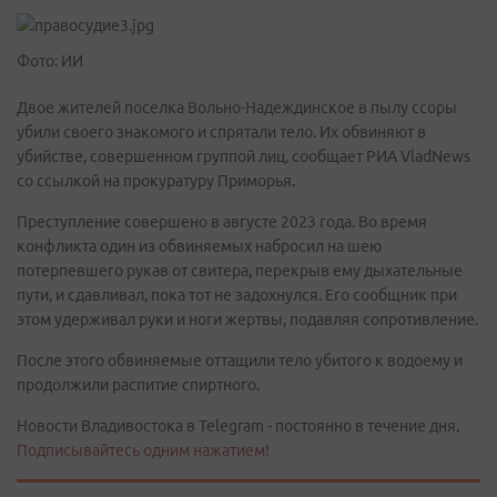
Фото: ИИ
Двое жителей поселка Вольно-Надеждинское в пылу ссоры
убили своего знакомого и спрятали тело. Их обвиняют в
убийстве, совершенном группой лиц, сообщает РИА VladNews
со ссылкой на прокуратуру Приморья.
Преступление совершено в августе 2023 года. Во время
конфликта один из обвиняемых набросил на шею
потерпевшего рукав от свитера, перекрыв ему дыхательные
пути, и сдавливал, пока тот не задохнулся. Его сообщник при
этом удерживал руки и ноги жертвы, подавляя сопротивление.
После этого обвиняемые оттащили тело убитого к водоему и
продолжили распитие спиртного.
Новости Владивостока в Telegram - постоянно в течение дня.
Подписывайтесь одним нажатием!