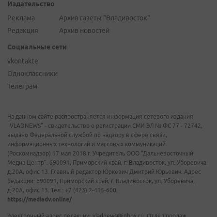
Издательство
Реклама
Архив газеты "Владивосток"
Редакция
Архив новостей
Социальные сети
vkontakte
Одноклассники
Телеграм
На данном сайте распространяется информация сетевого издания
"VLADNEWS" - свидетельство о регистрации СМИ ЭЛ № ФС 77 - 72742,
выдано Федеральной службой по надзору в сфере связи,
информационных технологий и массовых коммуникаций
(Роскомнадзор) 17 мая 2018 г. Учредитель ООО "Дальневосточный
Медиа Центр". 690091, Приморский край, г. Владивосток, ул. Уборевича,
д.20А, офис 13. Главный редактор Юркевич Дмитрий Юрьевич. Адрес
редакции: 690091, Приморский край, г. Владивосток, ул. Уборевича,
д.20А, офис 13. Тел.: +7 (423) 2-415-600.
https://mediadv.online/
Электронный адрес редакции: vladnews@inbox.ru. Отдел продаж