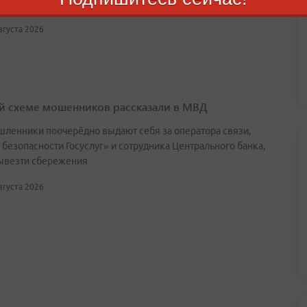
ы используют доверие детей и их увлечение играми
августа 2026
й схеме мошенников рассказали в МВД
ленники поочерёдно выдают себя за оператора связи,
 безопасности Госуслуг» и сотрудника Центрального банка,
ывезти сбережения
августа 2026