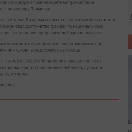
онфликта фигурант позволил себе экстремистские
на прокуратуру Приморья.
нзе в Артеме. Во время ссоры с соседями мужчина угрожал
орме унижал достоинство граждан по национальному
ствия в отношении представителей национальности.
осил смягчить ему меру пресечения и заключить под
лючении мужчины под стражу на 2 месяца.
. «а» ч. 2 ст. 282 УК РФ (действия, направленные на
 национальности, совершенные публично, с угрозой
уратуре города.
ние дня.
П