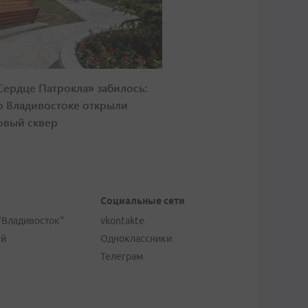
Сердце Патрокла» забилось:
о Владивостоке открыли
овый сквер
Социальные сети
"Владивосток"
vkontakte
ей
Одноклассники
Телеграм