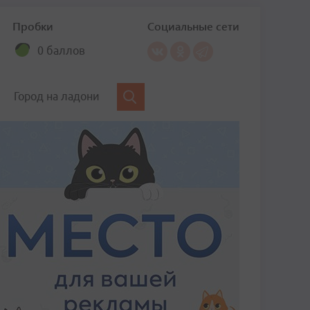
Пробки
Социальные сети
0 баллов
Город на ладони