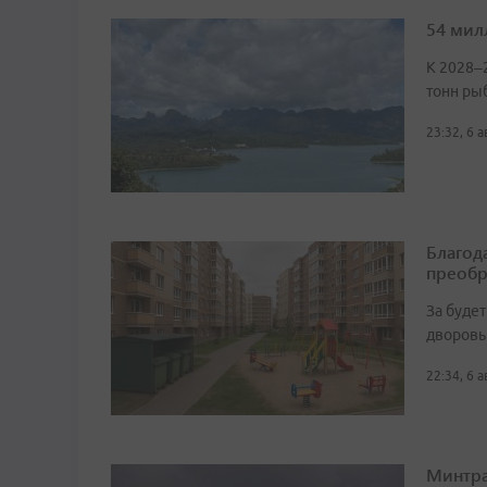
54 мил
К 2028–
тонн ры
23:32, 6 
Благод
преобр
За буде
дворовы
22:34, 6 
Минтра