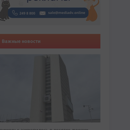
Важные новости
риморье закрепилось в десятке лучших