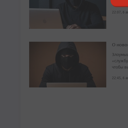
Аферист
22:07, 6 
О ново
Злоумыш
«службу
чтобы в
22:45, 6 