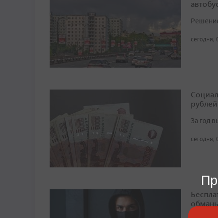
автобу
Решение 
сегодня, 
Социал
рублей
За год 
сегодня, 
Пр
Беспла
обманы