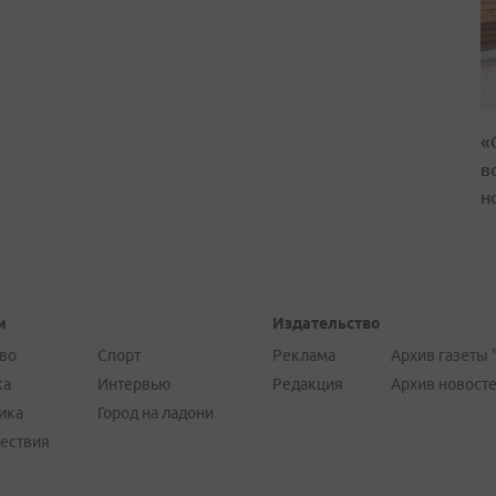
«
в
н
и
Издательство
во
Спорт
Реклама
Архив газеты 
ка
Интервью
Редакция
Архив новост
ика
Город на ладони
ествия