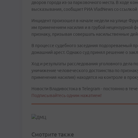
дворов города из-за парковочного места. В ходе к
высказывания, сообщает РИА VladNews со ссылкой 
Инцидент произошел в начале недели на улице Фру
им применением насилия и в грубой нецензурной ф
признаку, призывая совершать насильственные дей
В процессе судебного заседания подозреваемый пр
домашний арест. Однако суд принял решение о зак
Ход и результаты расследования уголовного дела по п
уничижение человеческого достоинства по признаку
применения насилия) находятся на контроле в прок
Новости Владивостока в Telegram - постоянно в тече
Подписывайтесь одним нажатием!
Смотрите также