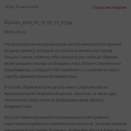
10:58, 10 июля 2024
Город на ладони
Фото: vlc.ru
На прошедшем международном детско-юношеском турнире
по джиу-джитсу, который состоялся в китайском городе
Яньцзи 7 июля, отлично себя показала российская сборная,
включавшая команды из Владивостока, Южно-Сахалинска и
Биробиджана, сообщает РИА VladNews со ссылкой на пресс-
службу администрации Владивостока.
В состав сборной вошли десять юных спортсменов из
муниципальной спортивной школы «Высота», а также два
пятилетних спортсмена из федерации джиу-джитсу
Владивостока.
Все участники продемонстрировали высокий уровень
подготовки и добились значительных успехов. Золотые медали
завоевали Константин Лутаенко, Артём Масибута и Александра