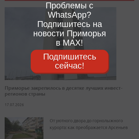
Проблемы с
WhatsApp?
Подпишитесь на
новости Приморья
в MAX!
Подпишитесь
сейчас!
Приморье закрепилось в десятке лучших инвест-
регионов страны
17.07.2026
От уютного двора до горнолыжного
курорта: как преображается Арсеньев