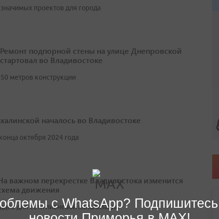
 значимых проектов для города
Ремонт подпорной стены на улице Днепровской
стартовал во Владивостоке
 50 метров конструкции
ахалинской началось во Владивостоке
конца октября 2024 года
На важном перекрестке Владивостока изменится
схема движения
облемы с WhatsApp? Подпишитесь
дцев для сети ливневой канализации
новости Приморья в MAX!