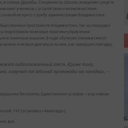
ня, в сквере Дружбы. Специалисты Школы вождения средств
накомят учеников с устройством и возможностями
ссылкой на пресс-службу администрации Владивостока.
бщественных пространств Владивостока. Так на площадке
сты подготовили полезные практики управления
тым и понятным языком. В ходе обучения ученики смогут
где можно и нельзя двигаться на нем, как завершать поездку,
оможет подготовленный тест. Кроме того,
чно, получат от Whoosh промокоды на поездки»
, –
вершенно бесплатно. Единственное условие – участникам
нской, 147 (остановка «Авангард»).
ние дня.
П