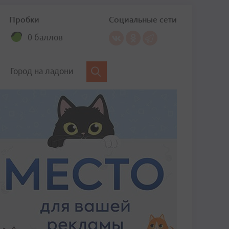
Пробки
Социальные сети
0 баллов
Город на ладони