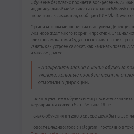
Обучение бесплатно пройдет в воскресенье, 23 ию
индивидуальной мобильности компании Whoosh поз
шеринговых самокатов, сообщает РИА VladNews со 
Организатором мероприятия выступила Дирекция о
учеников ждет много теории и практики. Специали
электросамокатом и будут рассказывать о них прос
узнать, как устроен самокат, как начинать поездку, 
и многое другое.
«А закрепить знания в конце обучения п
ученики, которые пройдут тест на отли
отметили в дирекции.
Принять участие в обучении могут все желающие со
мероприятия должен быть больше 18 лет.
Начало обучения в
12:00
в сквере Дружбы на Светла
Новости Владивостока в Telegram - постоянно в тече
Подписывайтесь одним нажатием!