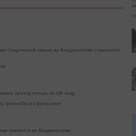
и
17
ая Спортивной гавани во Владивостоке становится
е
тва
ивать проезд теперь по QR-коду
ях, троллейбусах и фуникулере
ая появится во Владивостоке