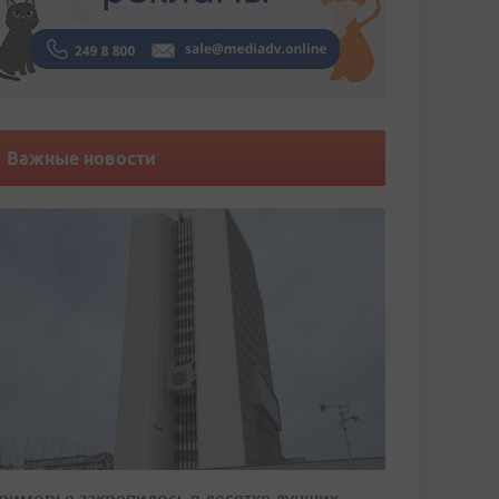
Важные новости
риморье закрепилось в десятке лучших