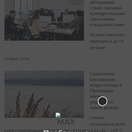
айтишники
стали самыми
конкурентными
офисными
специалистами
На одну вакансию
приходится до 19
резюме
сегодня, 20:04
Синоптики
рассказали,
когда погода в
Приморье
вновь
ухудшится:
ждем дожди
Самым
прохладным днем
станет понедельник, когда воздух прогреется до +22…+29 °С