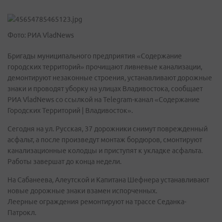
Фото: РИА VladNews
Бригады муниципального предприятия «Содержание
городских территорий» прочищают ливневые канализации,
демонтируют незаконные строения, устанавливают дорожные
знаки и проводят уборку на улицах Владивостока, сообщает
РИА VladNews со ссылкой на Telegram-канал «Содержание
Городских Территорий | Владивосток».
Сегодня на ул. Русская, 37 дорожники снимут поврежденный
асфальт, а после произведут монтаж бордюров, смонтируют
канализационные колодцы и приступят к укладке асфальта.
Работы завершат до конца недели.
На Сабанеева, Алеутской и Капитана Шефнера устанавливают
новые дорожные знаки взамен испорченных.
Леерные ограждения ремонтируют на трассе Седанка-
Патрокл.