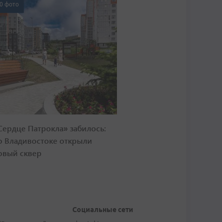
0 фото
Сердце Патрокла» забилось:
о Владивостоке открыли
овый сквер
Социальные сети