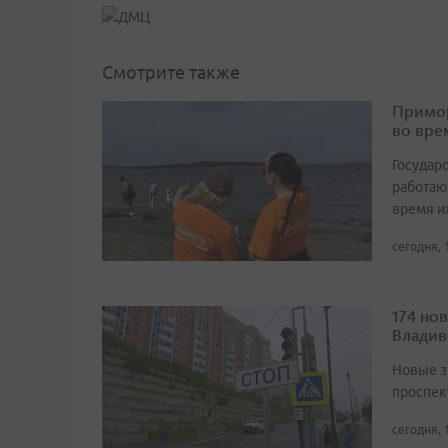
Смотрите также
Примор
во вре
Государ
работаю
время и
сегодня, 
174 но
Владив
Новые з
проспек
сегодня, 