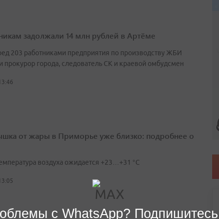
никам задолжали 14 млн рублей в Артёме
ред 203 работниками предприятия по производству ЖБИ
и прокурор города, следователь СК и краевой омбудсмен
13:46
шка от жары в Приморье уже близко: подробнее о
температура воздуха ожидается +23…+31 °C
13:05
облемы с WhatsApp? Подпишитесь