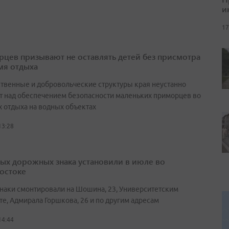
и
17
цев призывают не оставлять детей без присмотра
мя отдыха
ственные и добровольческие структуры края неустанно
т над обеспечением безопасности маленьких приморцев во
х отдыха на водных объектах
13:28
вых дорожных знака установили в июле во
остоке
наки смонтировали на Шошина, 23, Университетским
те, Адмирала Горшкова, 26 и по другим адресам
14:44