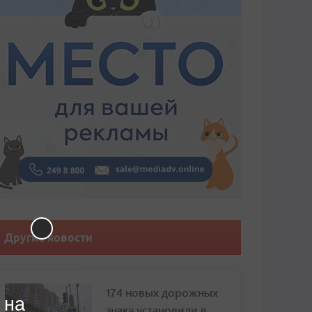
Другие новости
174 новых дорожных
 на
знака установили в