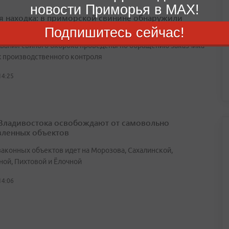
новости Приморья в MAX!
я находка: в приморской свинине обнаружили
неллу
Подпишитесь сейчас!
вания свиного окорока проведены по обращению заказчика
х производственного контроля
14:25
Владивостока освобождают от самовольно
вленных объектов
законных объектов идет на Морозова, Сахалинской,
ной, Пихтовой и Ёлочной
14:06