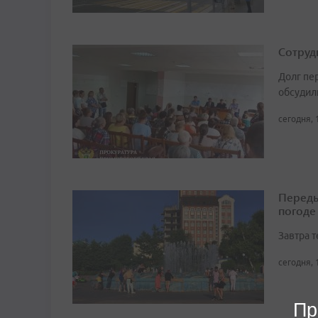
Сотруд
Долг пе
обсудил
сегодня, 
Переды
погоде
Завтра 
сегодня, 
Пр