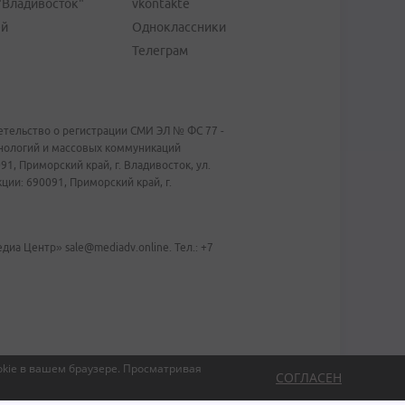
"Владивосток"
vkontakte
ей
Одноклассники
Телеграм
тельство о регистрации СМИ ЭЛ № ФС 77 -
хнологий и массовых коммуникаций
1, Приморский край, г. Владивосток, ул.
ии: 690091, Приморский край, г.
иа Центр» sale@mediadv.online. Тел.: +7
kie в вашем браузере.
Просматривая
СОГЛАСЕН