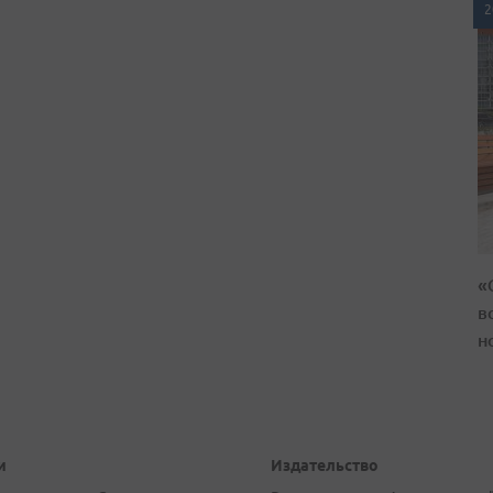
2
«
в
н
и
Издательство