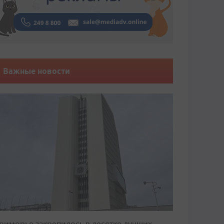
Важные новости
риморье закрепилось в десятке лучших