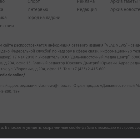
во
Спорт
Реклама
Архив газеты 
ка
Интервью
Редакция
Архив новост
ика
Город на ладони
ествия
м сайте распространяется информация сетевого издания "VLADNEWS" - свиде
ыдано Федеральной службой по надзору в сфере связи, информационных те
адзор) 17 мая 2018 г. Учредитель ООО "Дальневосточный Медиа Центр". 69009
а, д.20А, офис 13. Главный редактор Юркевич Дмитрий Юрьевич. Адрес редакц
ок, ул. Уборевича, д.20А, офис 13. Тел.: +7 (423) 2-415-600.
ediadv.online/
ный адрес редакции: vladnews@inbox.ru. Отдел продаж «Дальневосточный Мед
-8-800. 18+
а. Вы можете увидеть, сохраненные cookie-файлы с помощью настроек coo