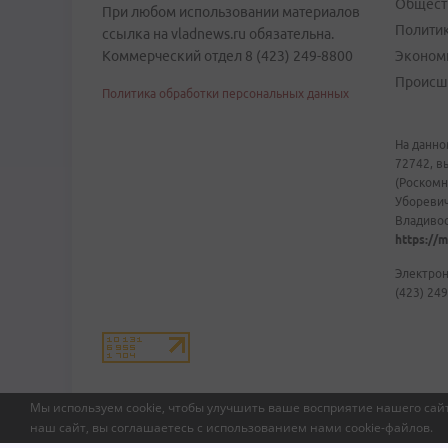
Общест
При любом использовании материалов
Полити
ссылка на vladnews.ru обязательна.
Коммерческий отдел 8 (423) 249-8800
Эконом
Происш
Политика обработки персональных данных
На данно
72742, в
(Роскомн
Уборевич
Владивост
https://m
Электрон
(423) 249
Мы используем cookie, чтобы улучшить ваше восприятие нашего сайт
наш сайт, вы соглашаетесь с использованием нами
cookie-файлов
.