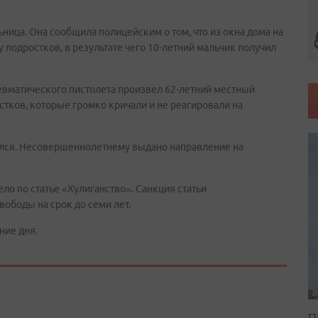
ница. Она сообщила полицейским о том, что из окна дома на
 подростков, в результате чего 10-летний мальчик получил
невматического пистолета произвел 62-летний местный
стков, которые громко кричали и не реагировали на
лся. Несовершеннолетнему выдано направление на
о по статье «Хулиганство». Санкция статьи
вободы на срок до семи лет.
ние дня.
П