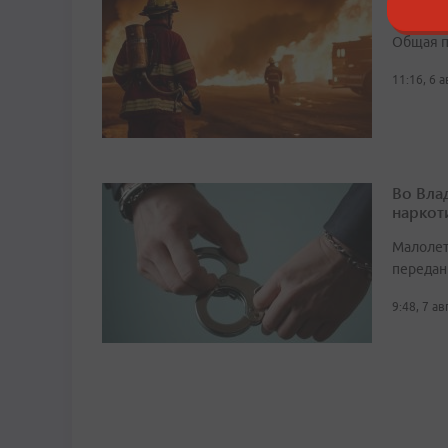
заброш
Общая п
11:16, 6 
Во Вла
наркот
Малолет
передан
9:48, 7 а