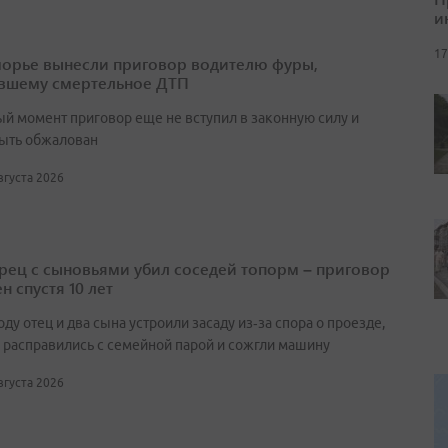
и
17
орье вынесли приговор водителю фуры,
вшему смертельное ДТП
ый момент приговор еще не вступил в законную силу и
ыть обжалован
августа 2026
ец с сыновьями убил соседей топорм – приговор
н спустя 10 лет
оду отец и два сына устроили засаду из‑за спора о проезде,
 расправились с семейной парой и сожгли машину
августа 2026