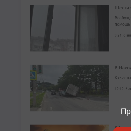
Шестил
Возбужд
помощь
9:21, 6 а
В Нахо
К счасть
12:12, 6 
Пр
В Боль