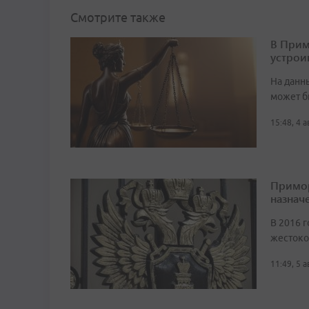
Смотрите также
В Прим
устрои
На данн
может б
15:48, 4 
Примор
назначе
В 2016 г
жестоко
11:49, 5 