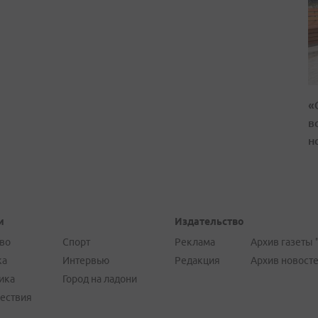
«
в
н
и
Издательство
во
Спорт
Реклама
Архив газеты 
ка
Интервью
Редакция
Архив новост
ика
Город на ладони
ествия