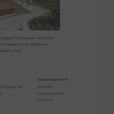
Сердце Патрокла» забилось:
о Владивостоке открыли
овый сквер
Социальные сети
"Владивосток"
vkontakte
ей
Одноклассники
Телеграм