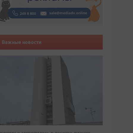
Важные новости
риморье закрепилось в десятке лучших