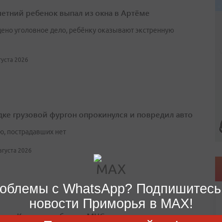
етний ребенок выпал из окна в Артёме
ено уголовное дело, ребёнку оказывают экстренную
вгуста 2026
дке грузовой фургон опрокинулся и повредил авто
ю, пострадавших нет
августа 2026
облемы с WhatsApp? Подпишитесь
новости Приморья в MAX!
шом Камне огнеборцы МЧС потушили пожар в