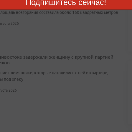
Подпишитесь сейчас!
енном здании
лощадь возгорания составила около 160 квадратных метров
августа 2026
дивостоке задержали женщину с крупной партией
иков
ние племянники, которые находились с ней в квартире,
ы под опеку
вгуста 2026