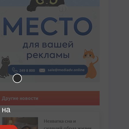
Другие новости
 на
Нехватка сна и
сидячий образ жизни