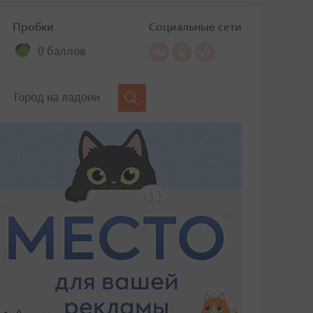
Пробки
Социальные сети
0 баллов
Город на ладони