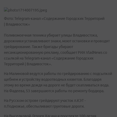
Фото: Telegram-канал «Содержание Городских Территорий
| Владивосток»
Поливомоечная техника убирает улицы Владивостока,
дорожники устанавливают знаки, моют остановки и проводят
грейдирование. Также бригады убирают
несанкционированную рекламу, сообщает РИА VladNews со
ссылкой на Telegram-канал «Содержание Городских
Территорий | Владивосток».
На Малиновой ведутся работы по грейдированию с подсыпкой
щебнем и устройству водоотводных кюветов. Благодаря
этому во время дождя на дороге не будет скапливаться вода.
На Фадеева, 53 завершаются работы по ремонту бордюра.
На Русском острове грейдируют участок п.КЭТ -
п.Подножье, обеспыливают грунтовые дороги.
На Выселковой, Героев Хасана и проспекте 100-летия