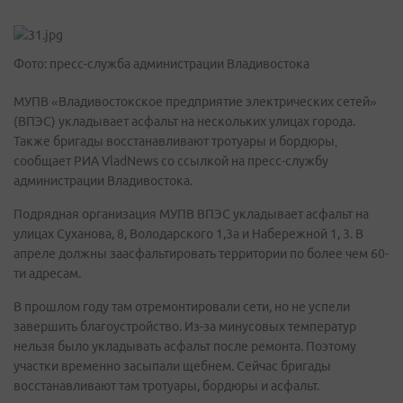
Фото: пресс-служба администрации Владивостока
МУПВ «Владивостокское предприятие электрических сетей»
(ВПЭС) укладывает асфальт на нескольких улицах города.
Также бригады восстанавливают тротуары и бордюры‚
сообщает РИА VladNews со ссылкой на пресс-службу
администрации Владивостока.
Подрядная организация МУПВ ВПЭС укладывает асфальт на
улицах Суханова, 8, Володарского 1,3а и Набережной 1, 3. В
апреле должны заасфальтировать территории по более чем 60-
ти адресам.
В прошлом году там отремонтировали сети, но не успели
завершить благоустройство. Из-за минусовых температур
нельзя было укладывать асфальт после ремонта. Поэтому
участки временно засыпали щебнем. Сейчас бригады
восстанавливают там тротуары, бордюры и асфальт.