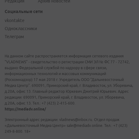
Редакция
Архив новостей
Социальные сети
vkontakte
Одноклассники
Телеграм
На данном сайте распространяется информация сетевого издания
"VLADNEWS" - свидетельство о регистрации СМИ ЭЛ № ФС 77 - 72742,
выдано Федеральной службой по надзору в сфере связи,
информационных технологий и массовых коммуникаций
(Роскомнадзор) 17 мая 2018 г. Учредитель ООО "Дальневосточный
Медиа Центр". 690091, Приморский край, г. Владивосток, ул. Уборевича,
д.20А, офис 13. Главный редактор Юркевич Дмитрий Юрьевич. Адрес
редакции: 690091, Приморский край, г. Владивосток, ул. Уборевича,
д.20А, офис 13. Тел.: +7 (423) 2-415-600.
https://mediadv.online/
Электронный адрес редакции: vladnews@inbox.ru. Отдел продаж
«Дальневосточный Медиа Центр» sale@mediadv.online. Тел.: +7 (423)
249-8-800. 18+