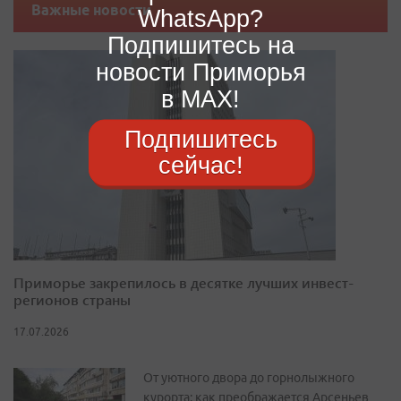
Важные новости
WhatsApp?
Подпишитесь на
новости Приморья
в MAX!
Подпишитесь
сейчас!
Приморье закрепилось в десятке лучших инвест-
регионов страны
17.07.2026
От уютного двора до горнолыжного
курорта: как преображается Арсеньев