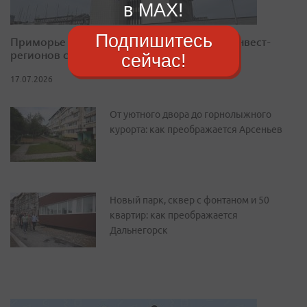
в MAX!
Подпишитесь
Приморье закрепилось в десятке лучших инвест-
регионов страны
сейчас!
17.07.2026
От уютного двора до горнолыжного
курорта: как преображается Арсеньев
Новый парк, сквер с фонтаном и 50
квартир: как преображается
Дальнегорск