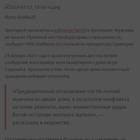
Фото: Svodka25
Трагедией закончилось
избиение битой
в Арсеньеве. Мужчина
не выжил. Причиной жестокой расправы стала ревность,
сообщает РИА VladNews со ссылкой на прокуратуру Приморья
23 января 2024 года в орган внутренних дел поступило
сообщение жительницы многоквартирного дома на ул.
Садовой в Арсеньеве о том, что во дворе дома неизвестный
гражданин избивает оппонента.
«Предварительно установлено что 56-летний
мужчина во дворе дома, в результате конфликта
на почве ревности, нанес множественные удары
битой по голове местного жителя», —
рассказали в ведомстве.
Пострадавшего доставили в больницу, но, к сожалению, он