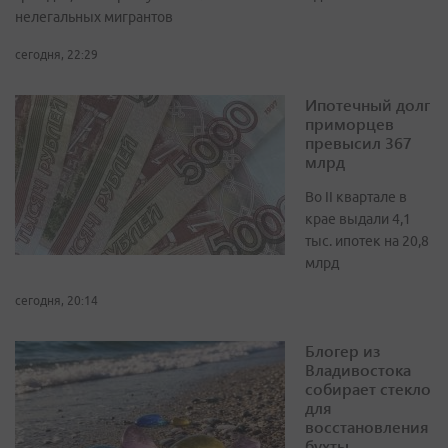
нелегальных мигрантов
сегодня, 22:29
Ипотечный долг
приморцев
превысил 367
млрд
Во II квартале в
крае выдали 4,1
тыс. ипотек на 20,8
млрд
сегодня, 20:14
Блогер из
Владивостока
собирает стекло
для
восстановления
бухты