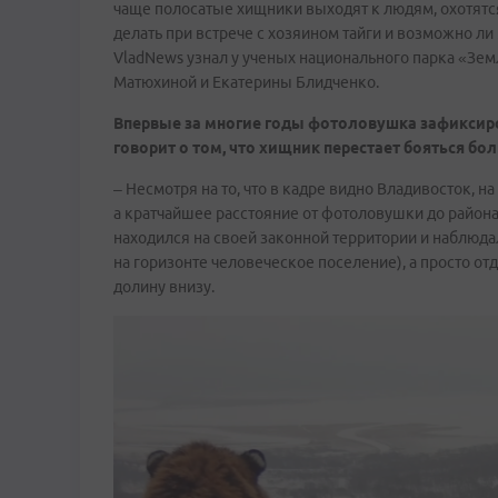
чаще полосатые хищники выходят к людям, охотятся
делать при встрече с хозяином тайги и возможно л
VladNews узнал у ученых национального парка «Зе
Матюхиной и Екатерины Блидченко.
Впервые за многие годы фотоловушка зафиксиро
говорит о том, что хищник перестает бояться бо
– Несмотря на то, что в кадре видно Владивосток, 
а кратчайшее расстояние от фотоловушки до района
находился на своей законной территории и наблюдал
на горизонте человеческое поселение), а просто о
долину внизу.