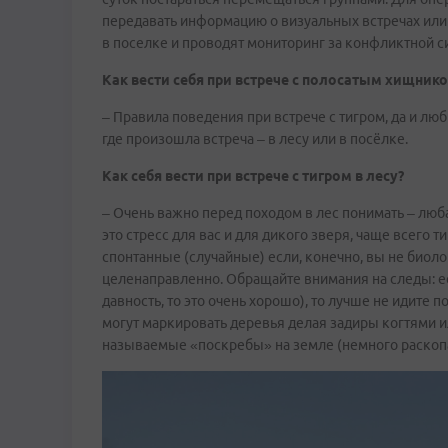
передавать информацию о визуальных встречах или 
в поселке и проводят мониторинг за конфликтной с
Как вести себя при встрече с полосатым хищник
– Правила поведения при встрече с тигром, да и лю
где произошла встреча – в лесу или в посёлке.
Как себя вести при встрече с тигром в лесу?
– Очень важно перед походом в лес понимать – люб
это стресс для вас и для дикого зверя, чаще всего т
спонтанные (случайные) если, конечно, вы не биол
целенаправленно. Обращайте внимания на следы: ес
давность, то это очень хорошо), то лучше не идите 
могут маркировать деревья делая задиры когтями ил
называемые «поскребы» на земле (немного раскопа