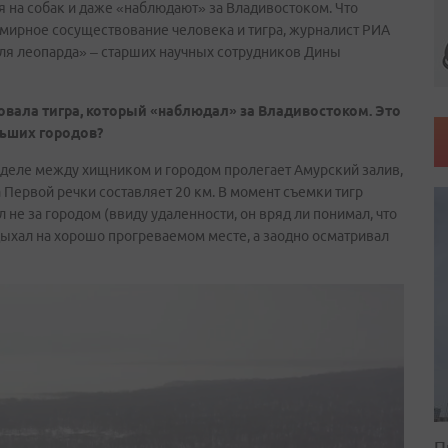
 на собак и даже «наблюдают» за Владивостоком. Что
и мирное сосуществование человека и тигра, журналист РИА
мля леопарда» – старших научных сотрудников Дины
вала тигра, который «наблюдал» за Владивостоком. Это
льших городов?
на деле между хищником и городом пролегает Амурский залив,
 Первой речки составляет 20 км. В момент съемки тигр
 не за городом (ввиду удаленности, он вряд ли понимал, что
тдыхал на хорошо прогреваемом месте, а заодно осматривал
П