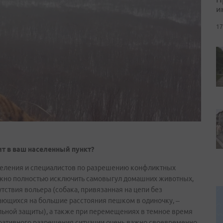
и
17
ит в ваш населенный пункт?
аселения и специалистов по разрешению конфликтных
важно полностью исключить самовыгул домашних животных,
утствия вольера (собака, привязанная на цепи без
гающихся на большие расстояния пешком в одиночку, –
ьной защиты), а также при перемещениях в темное время
еративного разрешения ситуации очень важно своевременно