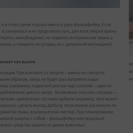
ят, и в этом случае хорошо иметь в руке фальшфейер. Если
становиться и не продолжать путь, для всех зверей важна
ерять самообладание, не издавать истерические звуки, а
чать, а говорить что угодно, но с уверенной интонацией)
нимает как вызов.
«
в
итуации. При контакте со зверем – важно не смотреть
н
таким образом, зверь не будет рассматривать ваше
ера (например, поднятый рюкзак над головой) – один из
приближение дикого зверя. Возможная опасная ситуация —
к свежим «давленкам» (останки добычи хищника), тигр может
 подошел, сделать выпад. Добычу тигра можно распознать по
примятая трава, взъерошенная листва). При планировании
дуальной защиты с собой – фальшфейер или перцовый
ежные средства защиты от диких животных.