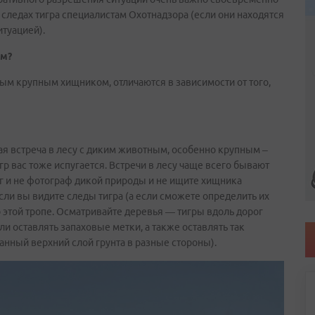
следах тигра специалистам Охотнадзора (если они находятся
итуацией).
ом?
бым крупным хищником, отличаются в зависимости от того,
ая встреча в лесу с диким животным, особенно крупным –
игр вас тоже испугается. Встречи в лесу чаще всего бывают
ог и не фотограф дикой природы и не ищите хищника
ли вы видите следы тигра (а если сможете определить их
по этой тропе. Осматривайте деревья — тигры вдоль дорог
и оставлять запаховые метки, а также оставлять так
нный верхний слой грунта в разные стороны).