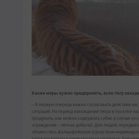
Какие меры нужно предпринять, если тигр заход
– В первую очередь важно согласовать действия н
ситуаций. На период нахождения тигра в поселке 
продумать, как можно содержать собак в случае отс
ограждения – легкая добыча). Для людей, передви
обзавестись фальшфейером (средством индивидуал
суток постараться перемещаться группами. Для оп