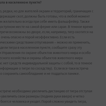
шла в населенном пункте?
о, редки, но для жителей окраин и территорий, граничащих с
держащие скот, должны быть готовы, что в любой момент
хам желательно всегда при себе иметь фальшфейер. Также
оступном месте на самой ферме или сарае. В темное время
речи возможны во дворе, если, например, тигр охотится на
– очень опасно и порой неэффективно. Если есть
ическими средствами отпугивания – можно их применить,
идели тигра в населенном пункте, сообщите сразу эту
и Управления по охране объектов животного мира и особо
сного хозяйства и охраны объектов животного мира
ас нет средств индивидуальной защиты с собой, то в темное
нформация о тигре по соседству). Если все-таки встреча
о сохранить самообладание и не поддаться панике.
 встрече необходимо увеличить дистанцию от тигра отступая
о увеличить свои размеры (подняв руки вверх) и четко
 боятся человека и уходят. Порой сложно увидеть тигра,