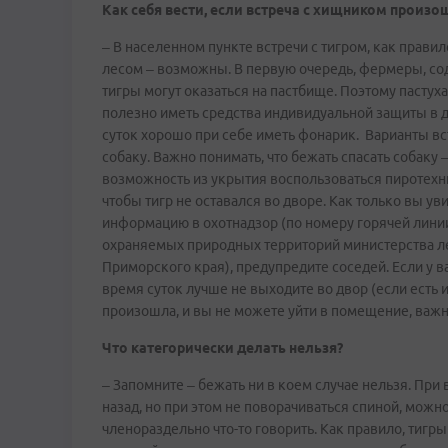
Как себя вести, если встреча с хищником произо
– В населенном пункте встречи с тигром, как правил
лесом – возможны. В первую очередь, фермеры, со
тигры могут оказаться на пастбище. Поэтому пасту
полезно иметь средства индивидуальной защиты в д
суток хорошо при себе иметь фонарик. Варианты вст
собаку. Важно понимать, что бежать спасать собаку 
возможность из укрытия воспользоваться пиротехн
чтобы тигр не оставался во дворе. Как только вы ув
информацию в охотнадзор (по номеру горячей лини
охраняемых природных территорий министерства ле
Приморского края), предупредите соседей. Если у в
время суток лучше не выходите во двор (если есть и
произошла, и вы не можете уйти в помещение, важн
Что категорически делать нельзя?
– Запомните – бежать ни в коем случае нельзя. При
назад, но при этом не поворачиваться спиной, можн
членораздельно что-то говорить. Как правило, тигры