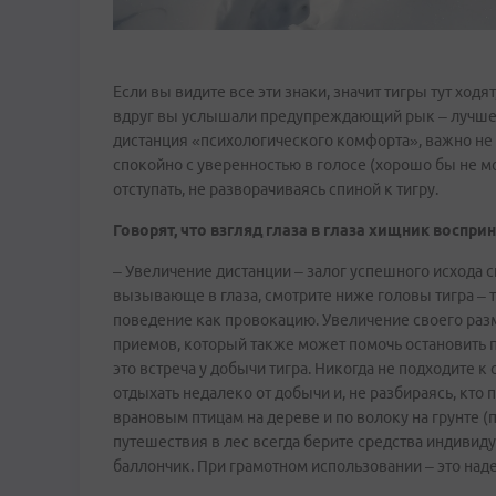
Если вы видите все эти знаки, значит тигры тут ход
вдруг вы услышали предупреждающий рык – лучше о
дистанция «психологического комфорта», важно не т
спокойно с уверенностью в голосе (хорошо бы не мол
отступать, не разворачиваясь спиной к тигру.
Говорят, что взгляд глаза в глаза хищник воспри
– Увеличение дистанции – залог успешного исхода с
вызывающе в глаза, смотрите ниже головы тигра – 
поведение как провокацию. Увеличение своего разм
приемов, который также может помочь остановить 
это встреча у добычи тигра. Никогда не подходите 
отдыхать недалеко от добычи и, не разбираясь, кто
врановым птицам на дереве и по волоку на грунте (
путешествия в лес всегда берите средства индиви
баллончик. При грамотном использовании – это над