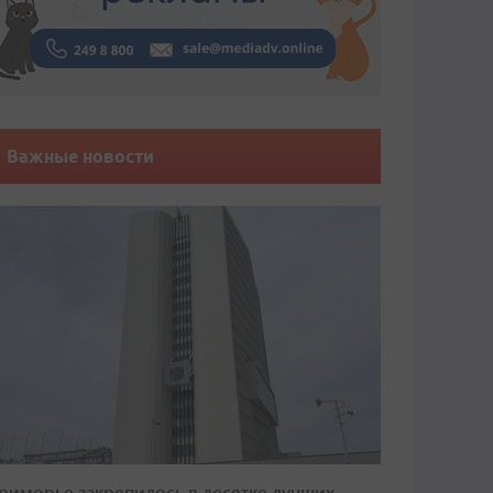
Важные новости
риморье закрепилось в десятке лучших