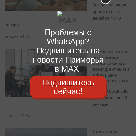
Зимние каникулы
продлятся с 31
декабря по 10
января
Проблемы с
сегодня, 21:06
WhatsApp?
Подпишитесь на
Маркетологи и
айтишники
новости Приморья
стали самыми
в MAX!
конкурентными
офисными
специалистами
Подпишитесь
сейчас!
На одну вакансию
приходится до 19
резюме
сегодня, 20:04
Синоптики