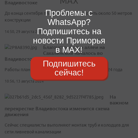
Владивостоке
Проблемы с
До конца сентября планируется восстановить около 50 метров
WhatsApp?
конструкции
Подпишитесь на
14:50, 29 августа 2024
новости Приморья
Благоустройство аллеи на
в MAX!
Сахалинской началось во
Владивостоке
Подпишитесь
Работы планируют завершить до конца октября 2024 года
сейчас!
10:56, 13 августа 2024
На
важном
перекрестке Владивостока изменится схема
движения
Сейчас специалисты выполняют монтаж труб и колодцев для
сети ливневой канализации