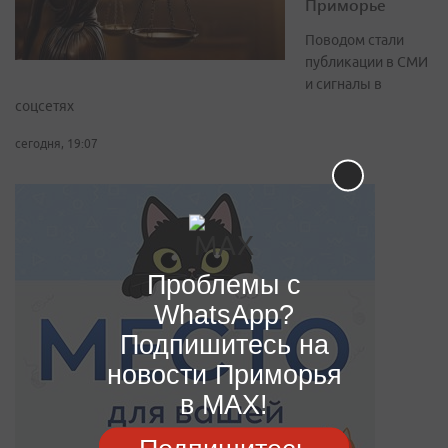
Приморье
Поводом стали
публикации в СМИ
и сигналы в
соцсетях
сегодня, 19:07
Проблемы с
WhatsApp?
Подпишитесь на
новости Приморья
в MAX!