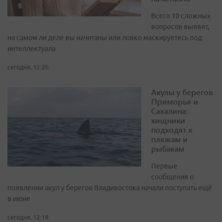
Всего 10 сложных
вопросов выявят,
на самом ли деле вы начитаны или ловко маскируетесь под
интеллектуала
сегодня, 12:20
Акулы у берегов
Приморья и
Сахалина:
хищники
подходят к
пляжам и
рыбакам
Первые
сообщения о
появлении акул у берегов Владивостока начали поступать ещё
в июне
сегодня, 12:18