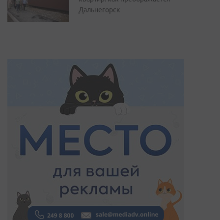
Дальнегорск