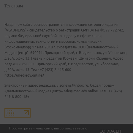
Телеграм
На данном сайте распространяется информация сетевого издания
"VLADNEWS" - свидетельство о регистрации СМИ ЭЛ № ФС 77 - 72742,
выдано Федеральной службой по надзору в сфере связи,
информационных технологий и массовых коммуникаций
(Роскомнадзор) 17 мая 2018 г. Учредитель ООО "Дальневосточный
Медиа Центр". 690091, Приморский край, г. Владивосток, ул. Уборевича,
д.20А, офис 13. Главный редактор Юркевич Дмитрий Юрьевич. Адрес
редакции: 690091, Приморский край, г. Владивосток, ул. Уборевича,
д.20А, офис 13. Тел.: +7 (423) 2-415-600.
https://mediadv.online/
Электронный адрес редакции: vladnews@inbox.ru. Отдел продаж
«Дальневосточный Медиа Центр» sale@mediadv.online. Тел.: +7 (423)
249-8-800. 18+
Просматривая наш сайт, вы соглашаетесь с
СОГЛАСЕН