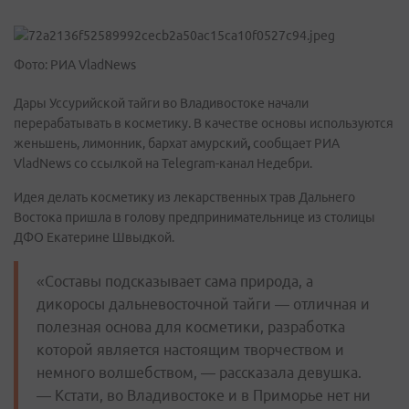
Фото: РИА VladNews
Дары Уссурийской тайги во Владивостоке начали
перерабатывать в косметику.
В качестве основы используются
женьшень, лимонник, бархат амурский
,
сообщает РИА
VladNews со ссылкой на Telegram-канал Недебри.
Идея делать косметику из лекарственных трав Дальнего
Востока пришла в голову предпринимательнице из столицы
ДФО Екатерине Швыдкой.
«Составы подсказывает сама природа, а
дикоросы дальневосточной тайги — отличная и
полезная основа для косметики, разработка
которой является настоящим творчеством и
немного волшебством, — рассказала девушка.
— Кстати, во Владивостоке и в Приморье нет ни