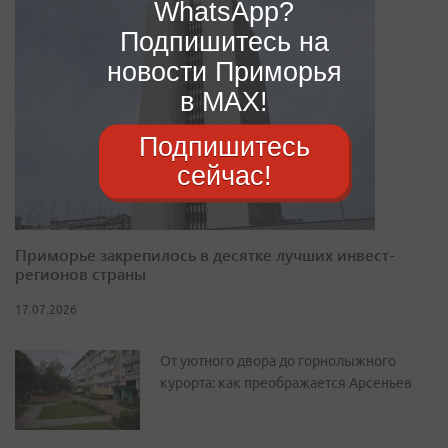
WhatsApp?
Подпишитесь на
новости Приморья
в MAX!
Подпишитесь
сейчас!
Приморье закрепилось в десятке лучших инвест-
регионов страны
17.07.2026
От уютного двора до горнолыжного
курорта: как преображается Арсеньев