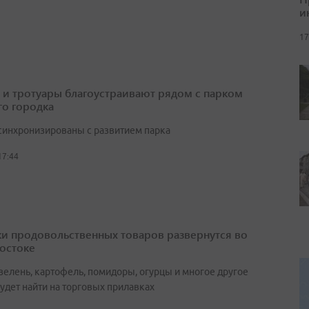
и
17
 и тротуары благоустраивают рядом с парком
о городка
синхронизированы с развитием парка
17:44
и продовольственных товаров развернутся во
остоке
зелень, картофель, помидоры, огурцы и многое другое
удет найти на торговых прилавках