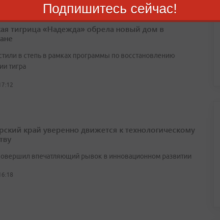
Подпишитесь сейчас!
ая тигрица «Надежда» обрела новый дом в
тане
стили в степь в рамках программы по восстановлению
ии тигра
17:12
ский край уверенно движется к технологическому
тву
совершил впечатляющий рывок в инновационном развитии
16:18