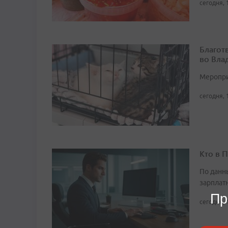
сегодня, 
Благот
во Вла
Мероприя
сегодня, 
Кто в 
По данн
зарплат
Пр
сегодня, 