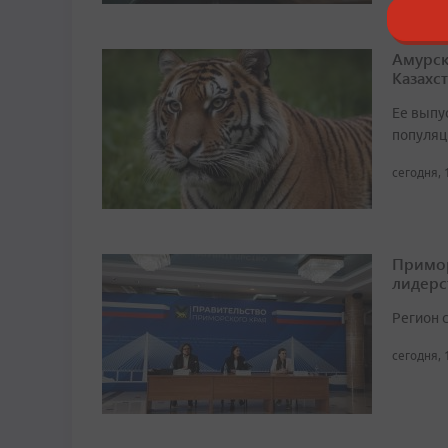
Амурск
Казахс
Ее выпу
популяц
сегодня, 
Примор
лидерс
Регион 
сегодня, 