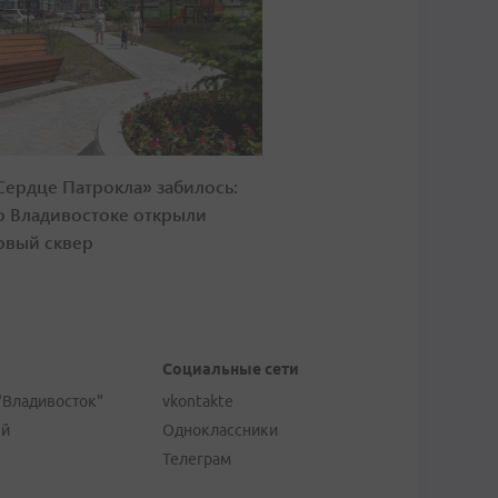
Сердце Патрокла» забилось:
о Владивостоке открыли
овый сквер
Социальные сети
"Владивосток"
vkontakte
ей
Одноклассники
Телеграм