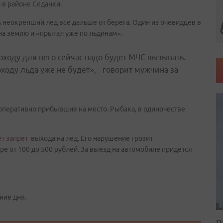
 в районе Седанки.
 неокрепший лед все дальше от берега. Один из очевидцев в
 на землю и «прыгал уже по льдинам».
 походу для него сейчас надо будет МЧС вызывать.
оходу льда уже не будет», - говорит мужчина за
перативно прибывшие на место. Рыбака, в одиночестве
т запрет
выхода на лед. Его нарушение грозит
 от 100 до 500 рублей. За выезд на автомобиле придется
ние дня.
П