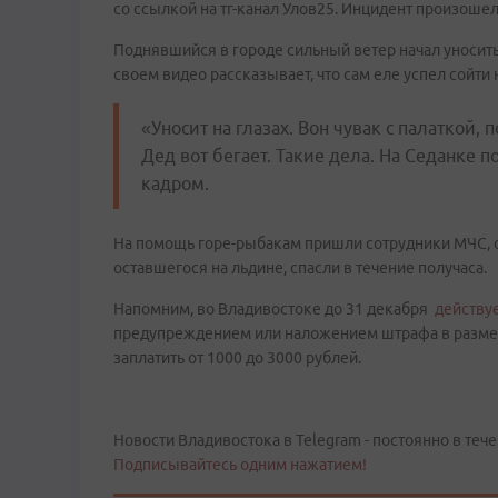
со ссылкой на тг-канал Улов25. Инцидент произошел
Поднявшийся в городе сильный ветер начал уносить
своем видео рассказывает, что сам еле успел сойти
«Уносит на глазах. Вон чувак с палаткой,
Дед вот бегает. Такие дела. На Седанке п
кадром.
На помощь горе-рыбакам пришли сотрудники МЧС, о
оставшегося на льдине, спасли в течение получаса.
Напомним, во Владивостоке до 31 декабря
действуе
предупреждением или наложением штрафа в размере
заплатить от 1000 до 3000 рублей.
Новости Владивостока в Telegram - постоянно в тече
Подписывайтесь одним нажатием!