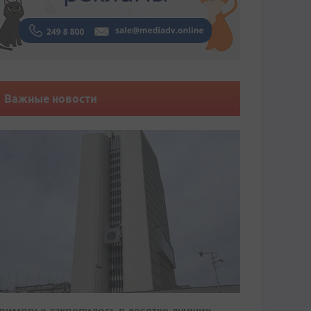
Важные новости
риморье закрепилось в десятке лучших