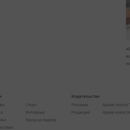
«
в
н
и
Издательство
во
Спорт
Реклама
Архив газеты 
ка
Интервью
Редакция
Архив новост
ика
Город на ладони
ествия