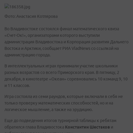
Фото: Анастасия Котлярова
Во Владивостоке состоялся финал математического квиза
«Счет-Ок!», организаторами которого выступили
администрация Владивостока и Корпорация развития Дальнего
Востока и Арктики, сообщает РИА VladNews со ссылкой на
администрацию города.
В интеллектуальных играх принимали участие школьники
разных возрастов со всего Приморского края. В пятницу, 2
декабря, в кинотеатре «Океан» соревновались 10 команд 9, 10
и 11 классов.
Игра состояла из семи раундов, которые включали в себя не
только проверку математических способностей, но и на
логическое мышление, а также на эрудицию.
Еще до подведения итогов турнирной таблицы к ребятам
обратился глава Владивостока
Константин Шестаков
и