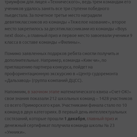
триумфом для лицея «Технического», ведь трем командам его
учеников удалось занять все три ступени победного
пьедестала. За почетное третье место наградили
девятиклассников из команды «Тяжелое название», второе
место закрепилось за десятиклассниками из команды «Boys
next door», а главный приз и первое место завоевали ученики 9
класса в составе команды «Филины».
Помимо заявленных подарков ребята смогли получить и
дополнительные. Например, команда «Ким чи», по
приглашению партнера конкурса, пойдет на
профориентационную экскурсию в «Центр судоремонта
«Дальзавод» (группа компаний ДЦСС).
Напомним,
в заочном этапе
математического квиза «Счет-ОК!»
свои знания показали 212 школьных команд – 1428 участников
со всего Приморского края. Участниками финала стало по 10
команд в двух категориях. В первый день интеллектуальных
состязаний, которые прошли
1 декабря
,
главный приз
и
денежный сертификат получила команда школы № 23
«Умники».