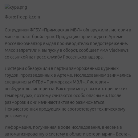
Фото: freepik.com
Сотрудники ФГБУ «Приморская МВЛ» обнаружили листерии в
мясе цыплят-бройлеров. Продукцию производят в Артеме.
Россельхознадзор выдал производителю предостережение.
Мясо запретили к выпуску в оборот, сообщает РИА VladNews
со ссылкой на пресс-службу Россельхознадзора.
Листерии обнаружили в партии замороженных куриных
грудок, произведенных в Артеме. Исследованием занимались
специалисты ФГБУ «Приморская МВЛ». Листерия –
возбудитель листериоза. Бактерии могут выжить при низких
температурах, поэтому считаются особо опасными. После
разморозки они начинают активно размножаться.
Некачественная продукция не соответствует техническому
регламенту.
Информация, полученная в ходе исследования, внесена в
автоматизированную систему в области ветеринарии «Веста»,