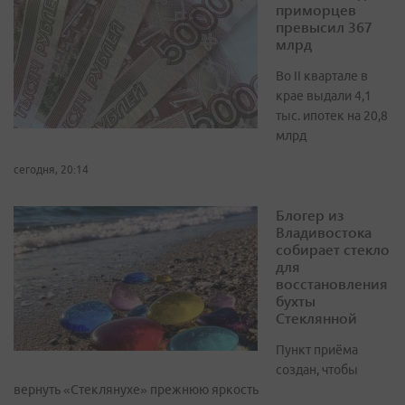
приморцев
превысил 367
млрд
Во II квартале в
крае выдали 4,1
тыс. ипотек на 20,8
млрд
сегодня, 20:14
Блогер из
Владивостока
собирает стекло
для
восстановления
бухты
Стеклянной
Пункт приёма
создан, чтобы
вернуть «Стеклянухе» прежнюю яркость